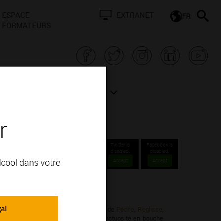
ESPACE
EXTRANET
FR
FORMATEURS
N BOURGOGNE
ACTUALITÉS
r
Twitter is
Facebook is
disabled.
disabled.
alcool dans votre
Accept
Accept
 Communales 1er cru.
gal
ardonnay; vous apprécierez ses arômes de
Pêche
,
Reglisse
,
 vins consistants avec une certaine onctuosité en bouche