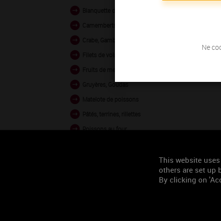
Blanquette de volaille
Camemberts, Bries
Crabe, Gambas vapeur
Ne coc
Filets de volaille grillés
Fruits de mer en sauce
Gruyères, Goudas
Matelote de poissons
Pâtés, terrines, rillettes
Poissons au four
Poissons crus
Veau en sauce
This website uses
others are set up b
By clicking on 'Acc
Occasion de
consommation