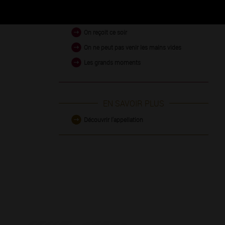
On a une soirée
On reçoit ce soir
On ne peut pas venir les mains vides
Les grands moments
EN SAVOIR PLUS
Découvrir l'appellation