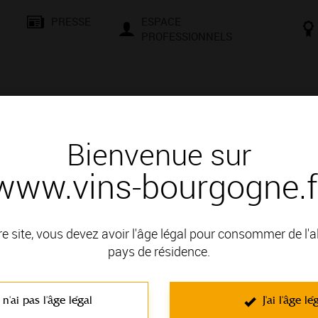
PRESSE
ESPACE
PROFESSIONNELS
& SAVOIR-FAIRE
CONSEILS ET DÉGUSTATION
VISITES E
Bienvenue sur
www.vins-bourgogne.f
 d'un vin
re site, vous devez avoir l'âge légal pour consommer de l'
pays de résidence.
OBLE DE LA CÔTE CHALONNAISE; il fait partie des Appellations
 n'ai pas l'âge légal
J'ai l'âge lé
C'est un vin blanc non effervescent élaboré à partir du cépage Ch
Chocolat
. Caractérisés par la richesse de leur bouquet, ce sont des