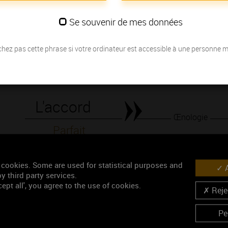
mais également beaucoup de fraîcheur de goût.
Se souvenir de mes données
Les millésimes
hez pas cette phrase si votre ordinateur est accessible à une personne 
Découvrez la meilleure année pour ouvrir votre bouteille en fonction de
Votre choix :
L'accord
Œnologie
Parfait
Conseil de dégustation
Découvrez les arômes du RULLY 1ER CRU blanc
 cookies. Some are used for statistical purposes and
A
y third party services.
ept all', you agree to the use of cookies.
Rejec
Pe