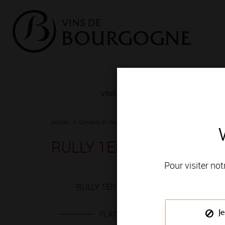
VINS ET TERROIRS
VIGNERONS 
Accueil
Conseils et dégustation
Les meilleurs accords
Fiche
RULLY 1ER CRU blanc
Pour visiter not
RULLY 1ER CRU blanc est produit en VIGN
Je
PLATS EN ACCORD