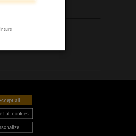
mineure
 son millésime.
ccept all
t all cookies
rsonalize