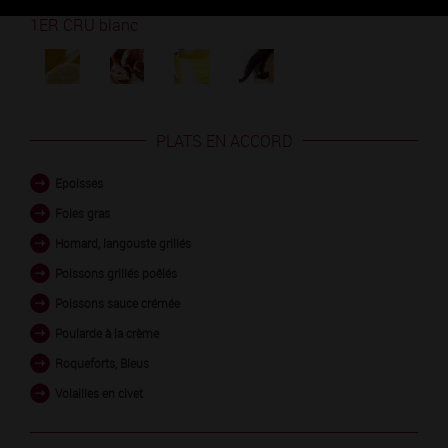
Découvrez les arômes du PULIGNY-MONTRACHET
1ER CRU blanc
PLATS EN ACCORD
Epoisses
Foies gras
Homard, langouste grillés
Poissons grillés poêlés
Poissons sauce crémée
Poularde à la crème
Roqueforts, Bleus
Volailles en civet