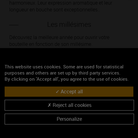
harmonieux. Leur expression aromatique et leur
longueur en bouche sont exceptionnelles..
Les millésimes
Découvrez la meilleure année pour ouvrir votre
bouteille en fonction de son millésime.
Votre choix :
This website uses cookies. Some are used for statistical
purposes and others are set up by third party services.
By clicking on 'Accept all', you agree to the use of cookies.
L'accord
Accept all
Reject all cookies
Parfait
Personalize
Œnologie
Conseil de dégustation