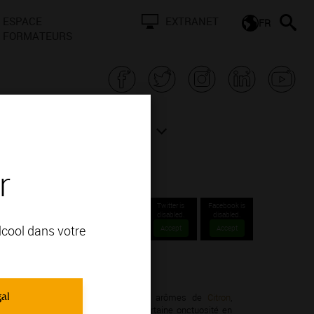
ESPACE
EXTRANET
FR
FORMATEURS
N BOURGOGNE
ACTUALITÉS
r
Twitter is
Facebook is
disabled.
disabled.
alcool dans votre
Accept
Accept
unales.
gal
ge Chardonnay; vous apprécierez ses arômes de
Citron
,
ont des vins consistants avec une certaine onctuosité en