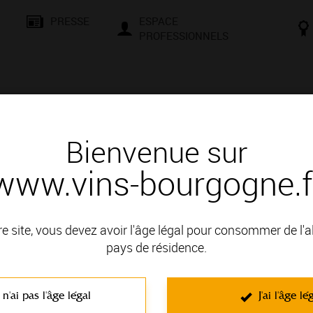
PRESSE
ESPACE
PROFESSIONNELS
& SAVOIR-FAIRE
CONSEILS ET DÉGUSTATION
VISITES E
Bienvenue sur
www.vins-bourgogne.f
 d'un vin
c
re site, vous devez avoir l'âge légal pour consommer de l'
pays de résidence.
VIGNOBLE DU MÂCONNAIS; il fait partie des Appellations Comm
 n'ai pas l'âge légal
J'ai l'âge lé
C'est un vin blanc non effervescent élaboré à partir du cépa
Pamplemousse
. Caractérisés par la richesse de leur bouquet, ce s