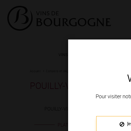
VINS ET TERROIRS
VIGNERONS 
Accueil
Conseils et dégustation
Les meilleurs accords
Fiche
POUILLY-VINZELLES blan
Pour visiter not
POUILLY-VINZELLES blanc est produit en 
Je
PLATS EN ACCORD