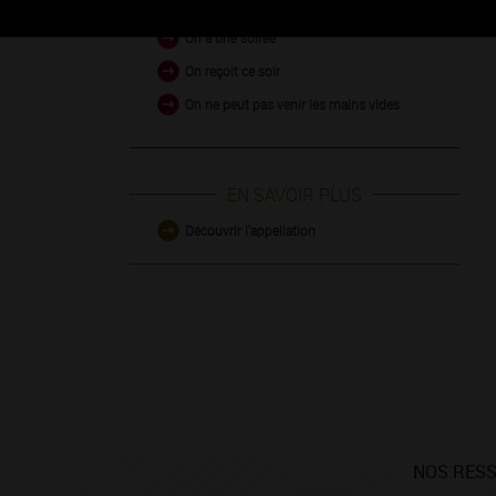
On a une soirée
On reçoit ce soir
On ne peut pas venir les mains vides
EN SAVOIR PLUS
Découvrir l'appellation
NOS RES