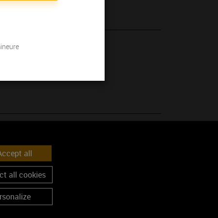
mineure
 son millésime.
ccept all
t all cookies
rsonalize