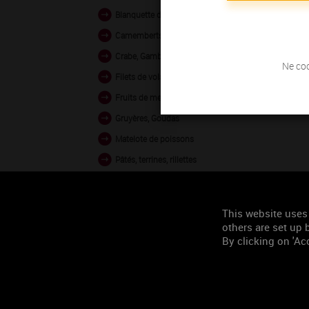
Blanquette de volaille
Camemberts, Bries
Crabe, Gambas vapeur
Ne coc
Filets de volaille grillés
Fruits de mer en sauce
Gruyères, Goudas
Matelote de poissons
Pâtés, terrines, rillettes
Poissons au four
Poissons crus
This website uses
Veau en sauce
others are set up b
By clicking on 'Acc
Occasion de
consommation