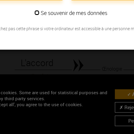
bouche mais également beaucoup de fraîcheur de goût.
Se souvenir de mes données
Les millésimes
hez pas cette phrase si votre ordinateur est accessible à une personne 
Découvrez la meilleure année pour ouvrir votre bouteille en fonction de
Votre choix :
L'accord
Œnologie
Parfait
Conseil de dégustation
 cookies. Some are used for statistical purposes and
A
Découvrez les arômes du POUILLY-VINZELLES blanc
y third party services.
ept all', you agree to the use of cookies.
Rejec
Pe