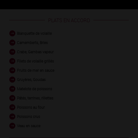
PLATS EN ACCORD
Blanquette de volaille
Camemberts, Bries
Crabe, Gambas vapeur
Filets de volaille grillés
Fruits de mer en sauce
Gruyères, Goudas
Matelote de poissons
Pâtés, terrines, rillettes
Poissons au four
Poissons crus
Veau en sauce