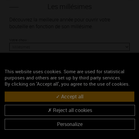
Les millésimes
Découvrez la meilleure année pour ouvrir votre
bouteille en fonction de son millésime.
Votre choix :
This website uses cookies. Some are used for statistical
L'accord
purposes and others are set up by third party services.
By clicking on 'Accept all', you agree to the use of cookies.
Parfait
Accept all
Œnologie
Reject all cookies
Conseil de dégustation
Découvrez les arômes du POUILLY-LOCHE blanc
Personalize