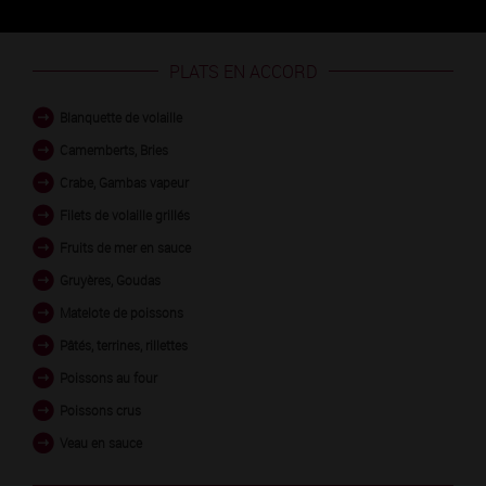
PLATS EN ACCORD
Blanquette de volaille
Camemberts, Bries
Crabe, Gambas vapeur
Filets de volaille grillés
Fruits de mer en sauce
Gruyères, Goudas
Matelote de poissons
Pâtés, terrines, rillettes
Poissons au four
Poissons crus
Veau en sauce