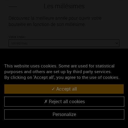
Les millésimes
Découvrez la meilleure année pour ouvrir votre
bouteille en fonction de son millésime.
Votre choix :
This website uses cookies. Some are used for statistical
L'accord
purposes and others are set up by third party services.
By clicking on 'Accept all', you agree to the use of cookies.
Parfait
Accept all
Œnologie
Reject all cookies
Conseil de dégustation
Découvrez les arômes du POUILLY-LOCHE blanc
Personalize