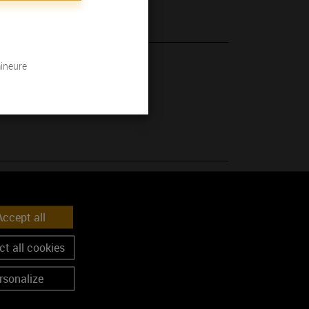
mineure
 son millésime.
ccept all
nc
t all cookies
rsonalize