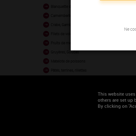
Blanquette de volaille
Camemberts, Bries
Crabe, Gambas vapeur
Ne coc
Filets de volaille grillés
Fruits de mer en sauce
Gruyères, Goudas
Matelote de poissons
Pâtés, terrines, rillettes
Poissons au four
Poissons crus
This website uses
Veau en sauce
others are set up b
By clicking on 'Acc
Occasion de
consommation