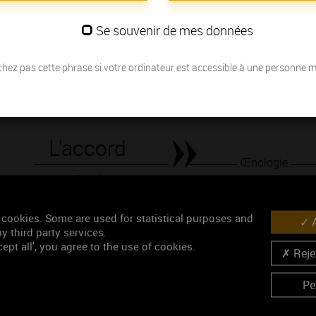
également beaucoup de fraîcheur de goût.
Se souvenir de mes données
Les millésimes
hez pas cette phrase si votre ordinateur est accessible à une personne 
Découvrez la meilleure année pour ouvrir votre bouteille en fonction de
Votre choix :
L'accord
Œnologie
Parfait
Conseil de dégustation
 cookies. Some are used for statistical purposes and
A
Découvrez les arômes du PERNAND-VERGELESSES bla
y third party services.
ept all', you agree to the use of cookies.
Rejec
Pe