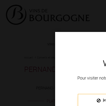
VINS ET TERROIRS
VIGNERONS 
Accueil
Conseils et dégustation
Les meilleurs accords
Fiche
PERNAND-VERGELESSES 
Pour visiter not
PERNAND-VERGELESSES blanc est produit 
Je
PLATS EN ACCORD