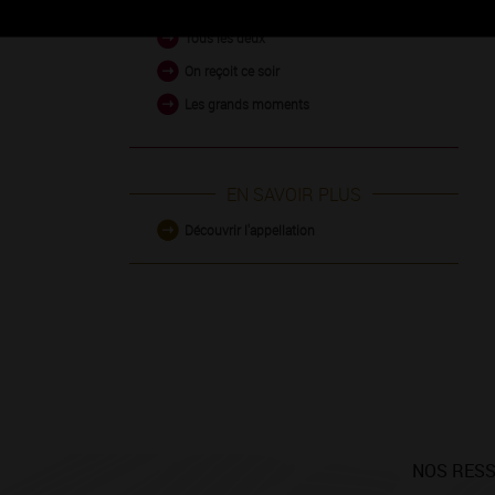
Tous les deux
On reçoit ce soir
Les grands moments
EN SAVOIR PLUS
Découvrir l'appellation
NOS RES