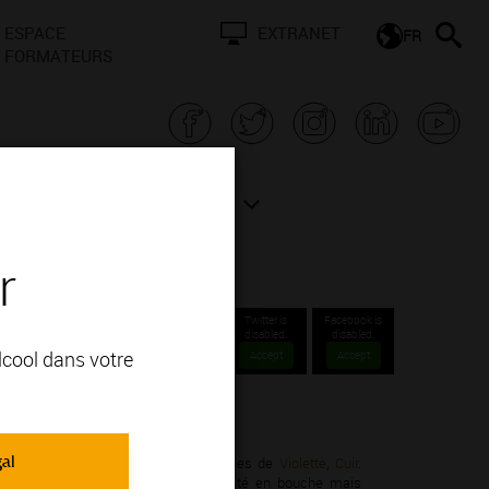
ESPACE
EXTRANET
FR
FORMATEURS
N BOURGOGNE
ACTUALITÉS
r
Twitter is
Facebook is
disabled.
disabled.
alcool dans votre
Accept
Accept
lations Communales.
gal
Chardonnay; vous apprécierez ses arômes de
Violette
,
Cuir
.
onsistants avec une certaine onctuosité en bouche mais