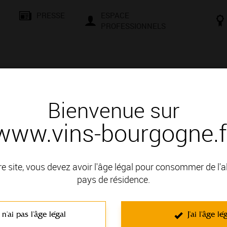
PRESSE
ESPACE
PROFESSIONNELS
& SAVOIR-FAIRE
CONSEILS ET DÉGUSTATION
VISITES E
Bienvenue sur
www.vins-bourgogne.f
 d'un vin
blanc
re site, vous devez avoir l'âge légal pour consommer de l'
pays de résidence.
en VIGNOBLE DE LA CÔTE DE BEAUNE; il fait partie des Appel
 n'ai pas l'âge légal
J'ai l'âge lé
C'est un vin blanc non effervescent élaboré à partir du cépage 
Caractérisés par la richesse de leur bouquet, ce sont des vins c