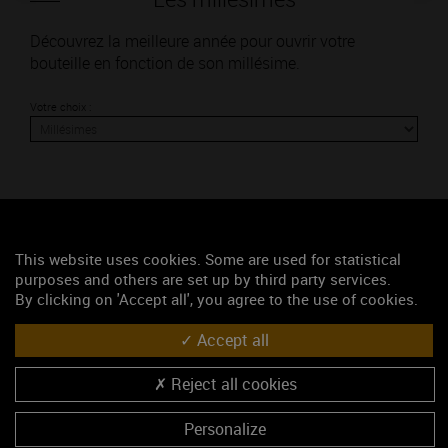
Découvrez la meilleure année pour ouvrir votre
bouteille en fonction de son millésime.
Votre choix :
L'accord
This website uses cookies. Some are used for statistical
purposes and others are set up by third party services.
Parfait
By clicking on 'Accept all', you agree to the use of cookies.
Œnologie
Accept all
Conseil de dégustation
Découvrez les arômes du MONTHÉLIE rouge
Reject all cookies
Personalize