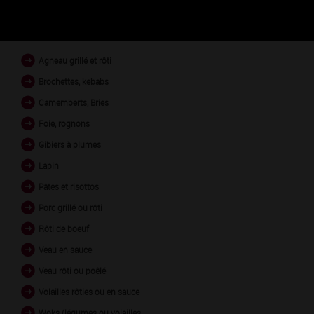
PLATS EN ACCORD
Agneau grillé et rôti
Brochettes, kebabs
Camemberts, Bries
Foie, rognons
Gibiers à plumes
Lapin
Pâtes et risottos
Porc grillé ou rôti
Rôti de boeuf
Veau en sauce
Veau rôti ou poêlé
Volailles rôties ou en sauce
Woks (légumes ou volailles