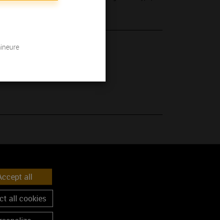
mineure
 son millésime.
ccept all
t all cookies