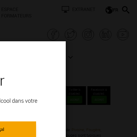
ESPACE
EXTRANET
FR
FORMATEURS
N BOURGOGNE
ACTUALITÉS
r
Twitter is
Facebook is
disabled.
disabled.
alcool dans votre
Accept
Accept
ons Communales 1er cru.
gal
ot Noir; vous apprécierez ses arômes de
Pivoine
,
Fougère
,
les et veloutés. Leurs arômes de fruits rouges sont typiques