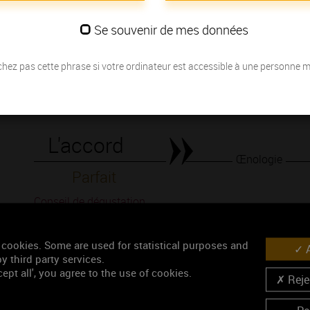
du pinot noir..
Se souvenir de mes données
Les millésimes
hez pas cette phrase si votre ordinateur est accessible à une personne 
Découvrez la meilleure année pour ouvrir votre bouteille en fonction de
Votre choix :
L'accord
Œnologie
Parfait
Conseil de dégustation
Découvrez les arômes du MONTHÉLIE 1ER CRU rouge
 cookies. Some are used for statistical purposes and
A
y third party services.
ept all', you agree to the use of cookies.
Rejec