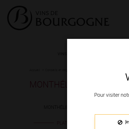
VINS ET TERROIRS
VIGNERONS 
Accueil
Conseils et dégustation
Les meilleurs accords
Fiche
MONTHÉLIE 1ER CRU rou
Pour visiter not
MONTHÉLIE 1ER CRU rouge est produit en 
Je
PLATS EN ACCORD