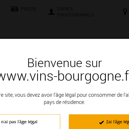
PRESSE
ESPACE
PROFESSIONNELS
& SAVOIR-FAIRE
CONSEILS ET DÉGUSTATION
VISITES E
Bienvenue sur
www.vins-bourgogne.f
 d'un vin
ge
re site, vous devez avoir l'âge légal pour consommer de l'
pays de résidence.
VIGNOBLE DE LA CÔTE DE BEAUNE; il fait partie des Appellati
 n'ai pas l'âge légal
J'ai l'âge lé
C'est un vin rouge non effervescent élaboré à partir du cépage Pin
Caramel
. Surtout caractérisés par leur finesse, ce sont des vins soup