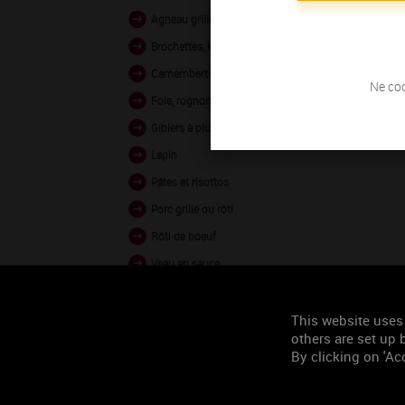
Agneau grillé et rôti
Brochettes, kebabs
Camemberts, Bries
Ne coc
Foie, rognons
Gibiers à plumes
Lapin
Pâtes et risottos
Porc grillé ou rôti
Rôti de boeuf
Veau en sauce
Veau rôti ou poêlé
Volailles rôties ou en sauce
This website uses
others are set up b
Woks (légumes ou volailles
By clicking on 'Acc
Agneau braisé
Agneau en sauce