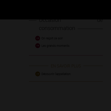
Occasion de
consommation
On reçoit ce soir
Les grands moments
EN SAVOIR PLUS
Découvrir l'appellation