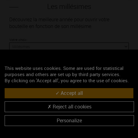
Les millésimes
Découvrez la meilleure année pour ouvrir votre
bouteille en fonction de son millésime.
Votre choix :
This website uses cookies. Some are used for statistical
L'accord
purposes and others are set up by third party services.
By clicking on 'Accept all', you agree to the use of cookies.
Accept all
Parfait
Reject all cookies
Œnologie
Conseil de dégustation
Personalize
Découvrez les arômes du MONTHÉLIE 1ER CRU blanc