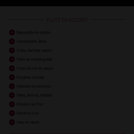
PLATS EN ACCORD
Blanquette de volaille
Camemberts, Bries
Crabe, Gambas vapeur
Filets de volaille grillés
Fruits de mer en sauce
Gruyères, Goudas
Matelote de poissons
Pâtés, terrines, rillettes
Poissons au four
Poissons crus
Veau en sauce