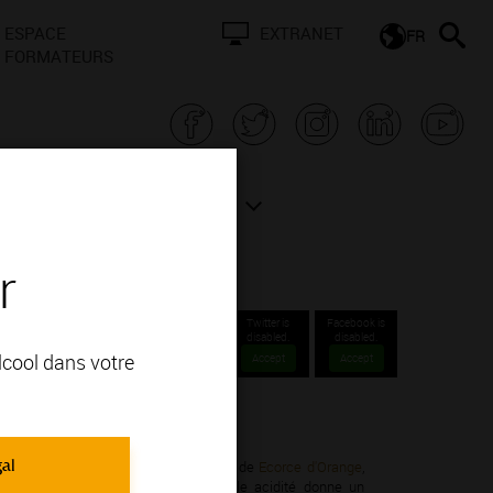
ESPACE
EXTRANET
FR
FORMATEURS
N BOURGOGNE
ACTUALITÉS
r
Twitter is
Facebook is
disabled.
disabled.
alcool dans votre
Accept
Accept
ions Communales 1er cru.
gal
rdonnay; vous apprécierez ses arômes de
Ecorce d'Orange
,
eux idéalement soutenu par une belle acidité donne un