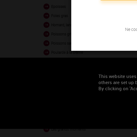
Epoisses
Foies gras
Homard, langouste grillés
Ne coc
Poissons grillés poêlés
Poissons sauce crémée
Poularde à la crème
Roqueforts, Bleus
Volailles en civet
This website uses
others are set up b
By clicking on 'Acc
Occasion de
consommation
Tous les deux
Les grands moments