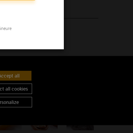
bouche sont exceptionnelles..
mineure
 son millésime.
ccept all
t all cookies
rsonalize