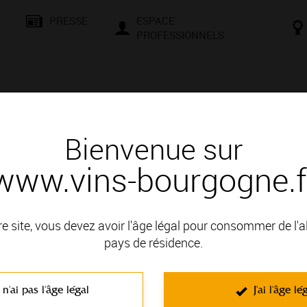
PRESSE
ESPACE
PROFESSIONNELS
& SAVOIR-FAIRE
CONSEILS ET DÉGUSTATION
VISITES E
Bienvenue sur
www.vins-bourgogne.f
 d'un vin
nc
re site, vous devez avoir l'âge légal pour consommer de l'
pays de résidence.
 VIGNOBLE DE LA CÔTE DE BEAUNE; il fait partie des Appellat
 n'ai pas l'âge légal
J'ai l'âge lé
C'est un vin blanc non effervescent élaboré à partir du cépage Cha
Tilleul
,
Pomme
,
Abricot sec
,
Noisette
,
Pruneau
,
Tisane
. Leur moell