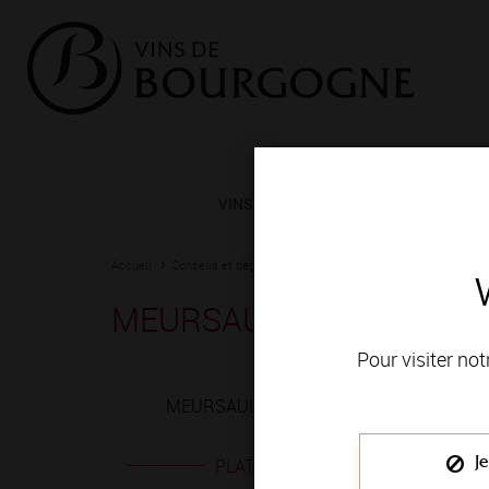
VINS ET TERROIRS
VIGNERONS 
Accueil
Conseils et dégustation
Les meilleurs accords
Fiche
MEURSAULT 1ER CRU bla
Pour visiter not
MEURSAULT 1ER CRU blanc est produit en
Je
PLATS EN ACCORD