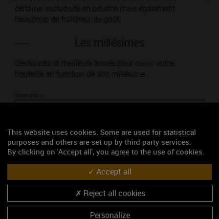
certaine onctuosité en bouche mais également
beaucoup de fraîcheur de goût.
Les millésimes
Découvrez la meilleure année pour ouvrir votre
bouteille en fonction de son millésime.
Votre choix :
This website uses cookies. Some are used for statistical
purposes and others are set up by third party services.
L'accord
By clicking on 'Accept all', you agree to the use of cookies.
Accept all
Parfait
Reject all cookies
Œnologie
Conseil de dégustation
Personalize