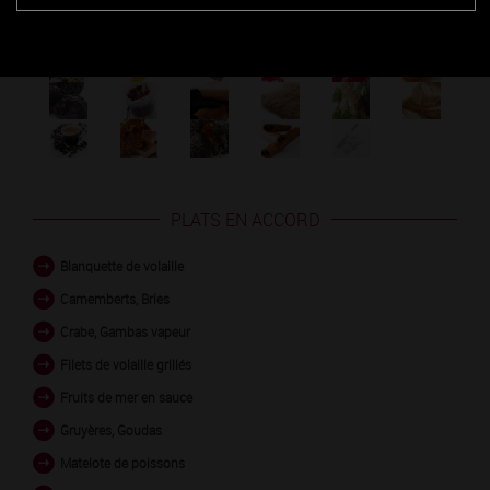
Découvrez les arômes du MERCUREY 1ER CRU blanc
PLATS EN ACCORD
Blanquette de volaille
Camemberts, Bries
Crabe, Gambas vapeur
Filets de volaille grillés
Fruits de mer en sauce
Gruyères, Goudas
Matelote de poissons