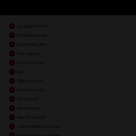
PLATS EN ACCORD
Agneau grillé et rôti
Brochettes, kebabs
Camemberts, Bries
Foie, rognons
Gibiers à plumes
Lapin
Pâtes et risottos
Porc grillé ou rôti
Rôti de boeuf
Veau en sauce
Veau rôti ou poêlé
Volailles rôties ou en sauce
Woks (légumes ou volailles