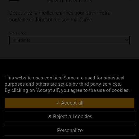
Découvrez la meilleure année pour ouvrir votre
bouteille en fonction de son millésime.
Votre choix :
L'accord
This website uses cookies. Some are used for statistical
purposes and others are set up by third party services.
Parfait
By clicking on 'Accept all', you agree to the use of cookies.
Œnologie
Accept all
Conseil de dégustation
Reject all cookies
Découvrez les arômes du MARSANNAY rouge
Personalize