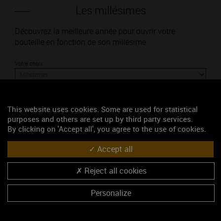
Les millésimes
Découvrez la meilleure année pour ouvrir votre
bouteille en fonction de son millésime.
Votre choix :
This website uses cookies. Some are used for statistical
L'accord
purposes and others are set up by third party services.
By clicking on 'Accept all', you agree to the use of cookies.
Accept all
Parfait
Reject all cookies
Œnologie
Conseil de dégustation
Personalize
Découvrez les arômes du MARANGES blanc