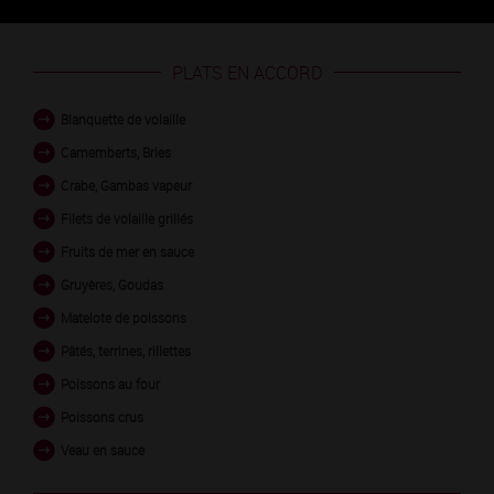
PLATS EN ACCORD
Blanquette de volaille
Camemberts, Bries
Crabe, Gambas vapeur
Filets de volaille grillés
Fruits de mer en sauce
Gruyères, Goudas
Matelote de poissons
Pâtés, terrines, rillettes
Poissons au four
Poissons crus
Veau en sauce