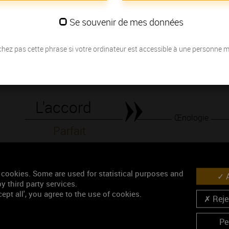
fraîcheur de goût.
Se souvenir de mes données
Les millésimes
hez pas cette phrase si votre ordinateur est accessible à une personne 
Découvrez la meilleure année pour ouvrir votre bouteille en fonction de
Votre choix :
L'accord
Œnologie
Parfait
Conseil de dégustation
Découvrez les arômes du MÂCON blanc
 cookies. Some are used for statistical purposes and
A
y third party services.
ept all', you agree to the use of cookies.
Rejec
Pe