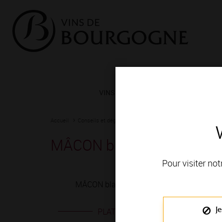
VINS ET TERROIRS
VIGNERONS 
Accueil
Conseils et dégustation
Les meilleurs accords
Fiche
MÂCON blanc
Pour visiter not
MÂCON blanc est produit en VIGNOBLE DU 
Je
PLATS EN ACCORD