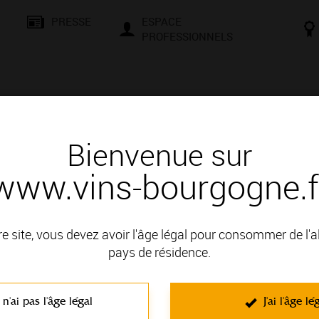
PRESSE
ESPACE
PROFESSIONNELS
& SAVOIR-FAIRE
CONSEILS ET DÉGUSTATION
VISITES E
Bienvenue sur
www.vins-bourgogne.f
 d'un vin
re site, vous devez avoir l'âge légal pour consommer de l'
pays de résidence.
MÂCONNAIS; il fait partie des Appellations Régionales.
 n'ai pas l'âge légal
J'ai l'âge lé
C'est un vin blanc non effervescent élaboré à partir du cépage Chardo
richesse de leur bouquet, ce sont des vins consistants avec une c