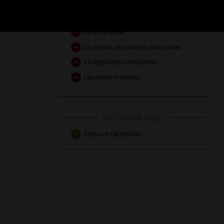
On sonne, une visite inattendue
On a une soirée
On ne peut pas venir les mains vides
Ma dégustation perso(nelle)
Les grands moments
EN SAVOIR PLUS
Découvrir l'appellation