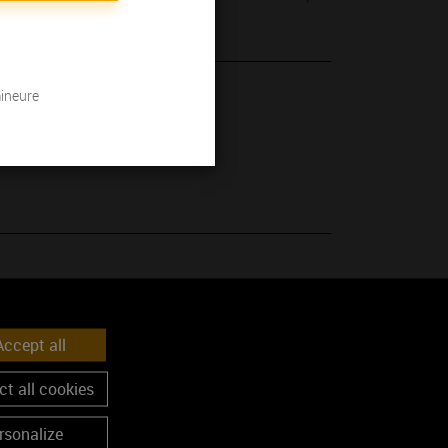
mineure
 son millésime.
ccept all
t all cookies
rsonalize