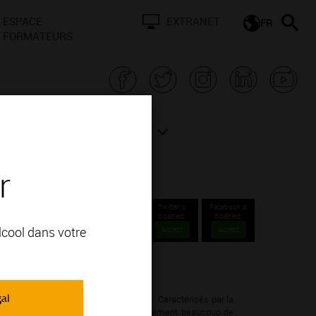
ESPACE
EXTRANET
FR
FORMATEURS
N BOURGOGNE
ACTUALITÉS
r
Twitter is
Facebook is
disabled.
disabled.
alcool dans votre
Accept
Accept
gal
nnay; vous apprécierez ses arômes de . Caractérisés par la
ertaine onctuosité en bouche mais également beaucoup de