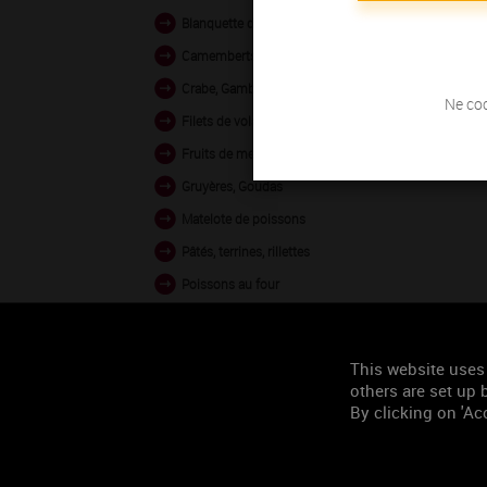
Blanquette de volaille
Camemberts, Bries
Crabe, Gambas vapeur
Ne coc
Filets de volaille grillés
Fruits de mer en sauce
Gruyères, Goudas
Matelote de poissons
Pâtés, terrines, rillettes
Poissons au four
Poissons crus
Veau en sauce
This website uses
others are set up b
By clicking on 'Acc
Occasion de
consommation