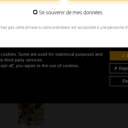
vieillissement..
Se souvenir de mes données
Les millésimes
hez pas cette phrase si votre ordinateur est accessible à une personne 
Découvrez la meilleure année pour ouvrir votre bouteille en fonction de
Votre choix :
 cookies. Some are used for statistical purposes and
A
L'accord
y third party services.
ept all', you agree to the use of cookies.
Œnologie
Rejec
Parfait
Pe
Conseil de dégustation
Découvrez les arômes du LATRICIERES-CHAMBERTIN ro