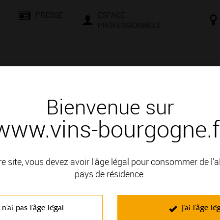
PRESSE
ESPACE
PROFESSIONNELS
& SAVOIR-FAIRE
CONSEILS ET DÉGUSTATION
VISITES E
Bienvenue sur
www.vins-bourgogne.f
 d'un vin
N rouge
re site, vous devez avoir l'âge légal pour consommer de l'
pays de résidence.
t en VIGNOBLE DE LA CÔTE DE NUITS; il fait partie des Appell
 n'ai pas l'âge légal
J'ai l'âge lé
C'est un vin rouge non effervescent élaboré à partir du cépage Pi
charpentés mais présent toujours beaucoup d'harmonie. Ils ont par ail