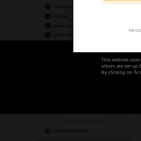
Entrecôte ou côte de boeuf
Epoisses
Gibiers à plumes
Ne coc
Gibiers à poils
Rôti de boeuf
This website uses
others are set up b
Occasion de
By clicking on 'Acc
consommation
Les grands moments
EN SAVOIR PLUS
Découvrir l'appellation