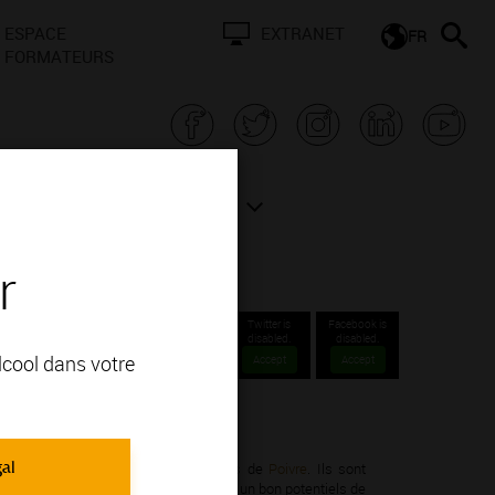
ESPACE
EXTRANET
FR
FORMATEURS
N BOURGOGNE
ACTUALITÉS
r
Twitter is
Facebook is
disabled.
disabled.
alcool dans votre
Accept
Accept
ations Grands Crus.
gal
not Noir; vous apprécierez ses arômes de
Poivre
. Ils sont
leurs une grande richesse d'arômes et un bon potentiels de