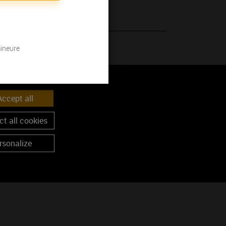
mineure
 son millésime.
ccept all
t all cookies
rsonalize
uge