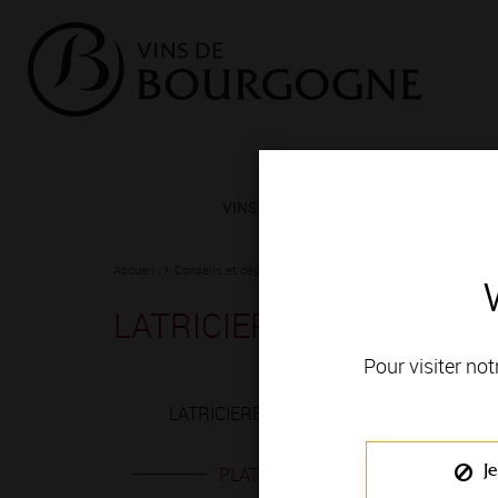
VINS ET TERROIRS
VIGNERONS 
Accueil
Conseils et dégustation
Les meilleurs accords
Fiche
LATRICIERES-CHAMBERTI
Pour visiter not
LATRICIERES-CHAMBERTIN rouge est produi
Je
PLATS EN ACCORD