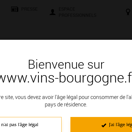
PRESSE
ESPACE
PROFESSIONNELS
& SAVOIR-FAIRE
CONSEILS ET DÉGUSTATION
VISITES E
Bienvenue sur
www.vins-bourgogne.f
 d'un vin
re site, vous devez avoir l'âge légal pour consommer de l'
pays de résidence.
NOBLE DE LA CÔTE DE BEAUNE; il fait partie des Appellations 
 n'ai pas l'âge légal
J'ai l'âge lé
C'est un vin blanc non effervescent élaboré à partir du cépage Chardo
richesse de leur bouquet, ce sont des vins consistants avec une c