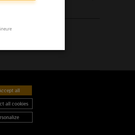
mineure
 son millésime.
ccept all
t all cookies
rsonalize