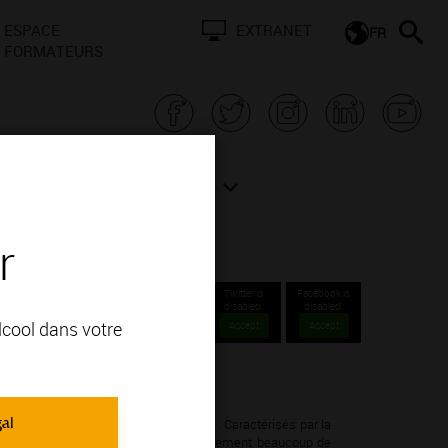
ESPACE
EXTRANET
FR
FORMATEURS
N BOURGOGNE
ACTUALITÉS
r
Twitter is
Facebook is
disabled.
disabled.
alcool dans votre
Accept
Accept
Communales 1er cru.
gal
nnay; vous apprécierez ses arômes de . Caractérisés par la
ertaine onctuosité en bouche mais également beaucoup de