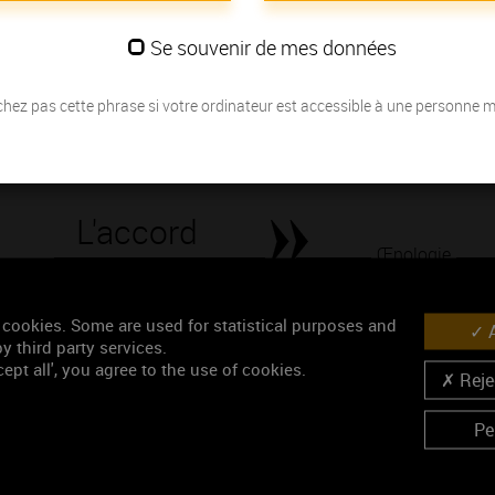
fraîcheur de goût.
Se souvenir de mes données
Les millésimes
hez pas cette phrase si votre ordinateur est accessible à une personne 
Découvrez la meilleure année pour ouvrir votre bouteille en fonction de
Votre choix :
L'accord
Œnologie
Parfait
Conseil de dégustation
 cookies. Some are used for statistical purposes and
A
y third party services.
Découvrez les arômes du LADOIX 1ER CRU blanc
ept all', you agree to the use of cookies.
Rejec
Pe