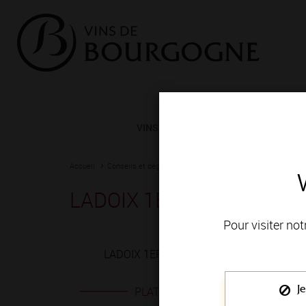
VINS ET TERROIRS
VIGNERONS 
Accueil
Conseils et dégustation
Les meilleurs accords
Fiche
LADOIX 1ER CRU blanc
Pour visiter not
LADOIX 1ER CRU blanc est produit en VIG
Je
PLATS EN ACCORD