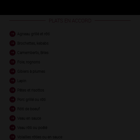
PLATS EN ACCORD
Agneau grillé et rôti
Brochettes, kebabs
Camemberts, Bries
Foie, rognons
Gibiers à plumes
Lapin
Pâtes et risottos
Porc grillé ou rôti
Rôti de boeuf
Veau en sauce
Veau rôti ou poêlé
Volailles rôties ou en sauce