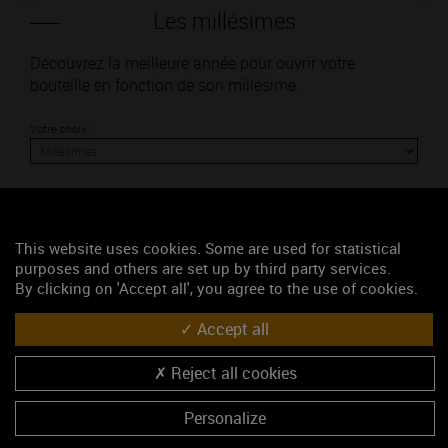
Les millésimes
Découvrez la meilleure année pour ouvrir votre
bouteille en fonction de son millésime.
Votre choix :
L'accord
This website uses cookies. Some are used for statistical
purposes and others are set up by third party services.
By clicking on 'Accept all', you agree to the use of cookies.
Parfait
Accept all
Œnologie
Conseil de dégustation
Reject all cookies
Découvrez les arômes du GIVRY 1ER CRU rouge
Personalize