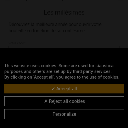
Les millésimes
Découvrez la meilleure année pour ouvrir votre
bouteille en fonction de son millésime.
Votre choix :
This website uses cookies. Some are used for statistical
purposes and others are set up by third party services.
L'accord
By clicking on 'Accept all', you agree to the use of cookies.
Accept all
Parfait
Reject all cookies
Œnologie
Conseil de dégustation
Personalize
Découvrez les arômes du GIVRY 1ER CRU blanc