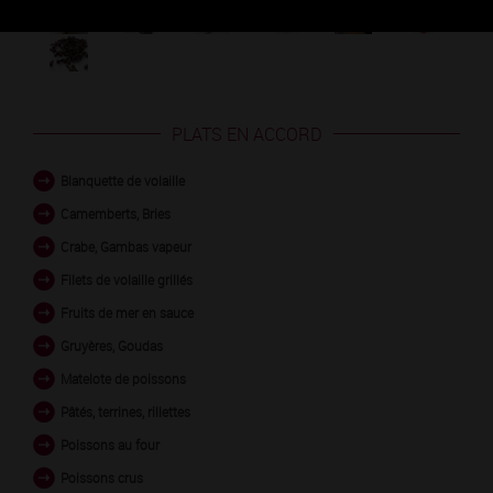
PLATS EN ACCORD
Blanquette de volaille
Camemberts, Bries
Crabe, Gambas vapeur
Filets de volaille grillés
Fruits de mer en sauce
Gruyères, Goudas
Matelote de poissons
Pâtés, terrines, rillettes
Poissons au four
Poissons crus