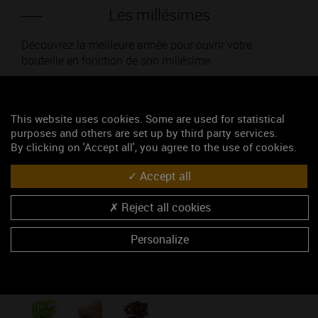
Les millésimes
Découvrez la meilleure année pour ouvrir votre
bouteille en fonction de son millésime.
Votre choix :
This website uses cookies. Some are used for statistical
purposes and others are set up by third party services.
By clicking on 'Accept all', you agree to the use of cookies.
L'accord
Accept all
Reject all cookies
Parfait
Personalize
Œnologie
Conseil de dégustation
Découvrez les arômes du CORTON rouge