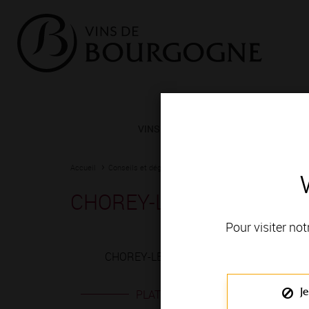
VINS ET TERROIRS
VIGNERONS 
Accueil
Conseils et dégustation
Les meilleurs accords
Fiche
CHOREY-LES-BEAUNE ro
Pour visiter not
CHOREY-LES-BEAUNE rouge est produit en
Je
PLATS EN ACCORD