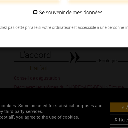
Les millésimes
Se souvenir de mes données
Découvrez la meilleure année pour ouvrir votre bouteille en fonction de
hez pas cette phrase si votre ordinateur est accessible à une personne 
Votre choix :
L'accord
Œnologie
Parfait
Conseil de dégustation
Découvrez les arômes du CHOREY-LES-BEAUNE rouge
 cookies. Some are used for statistical purposes and
A
y third party services.
ept all', you agree to the use of cookies.
Rejec