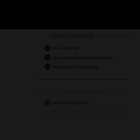
Occasion de
consommation
On a une soirée
On ne peut pas venir les mains vides
Ma dégustation perso(nelle)
EN SAVOIR PLUS
Découvrir l'appellation