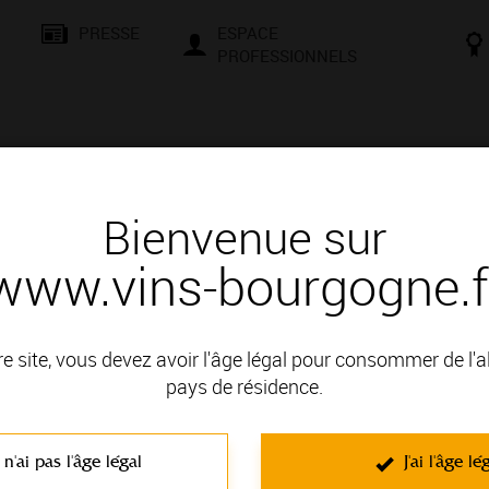
PRESSE
ESPACE
PROFESSIONNELS
& SAVOIR-FAIRE
CONSEILS ET DÉGUSTATION
VISITES E
Bienvenue sur
www.vins-bourgogne.f
 d'un vin
uge
re site, vous devez avoir l'âge légal pour consommer de l'
pays de résidence.
 VIGNOBLE DE LA CÔTE DE BEAUNE; il fait partie des Appella
 n'ai pas l'âge légal
J'ai l'âge lé
C'est un vin rouge non effervescent élaboré à partir du cépage Pinot
caractérisés par leur finesse, ce sont des vins souples et veloutés. Leu