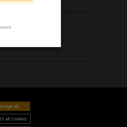
 son millésime.
mineure
ccept all
t all cookies