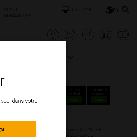
ESPACE
EXTRANET
FR
FORMATEURS
N BOURGOGNE
ACTUALITÉS
r
Twitter is
Facebook is
disabled.
disabled.
alcool dans votre
Accept
Accept
tions Communales.
gal
 Noir; vous apprécierez ses arômes de
Cassis
,
Cuir
. Surtout
rs arômes de fruits rouges sont typiques du pinot noir..