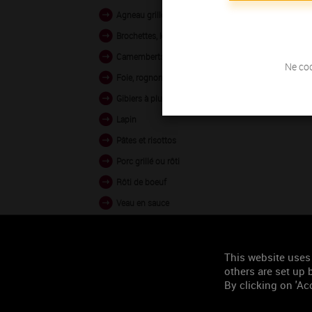
Agneau grillé et rôti
Brochettes, kebabs
Camemberts, Bries
Ne coc
Foie, rognons
Gibiers à plumes
Lapin
Pâtes et risottos
Porc grillé ou rôti
Rôti de boeuf
Veau en sauce
Veau rôti ou poêlé
Volailles rôties ou en sauce
This website uses
Woks (légumes ou volailles
others are set up b
By clicking on 'Acc
Agneau braisé
Agneau en sauce