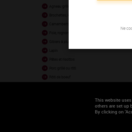
Agneau grillé et rôti
Brochettes, kebabs
Camemberts, Bries
Ne coc
Foie, rognons
Gibiers à plumes
Lapin
Pâtes et risottos
Porc grillé ou rôti
Rôti de boeuf
Veau en sauce
Veau rôti ou poêlé
This website uses
Volailles rôties ou en sauce
others are set up b
By clicking on 'Acc
Woks (légumes ou volailles
Agneau braisé
Agneau en sauce