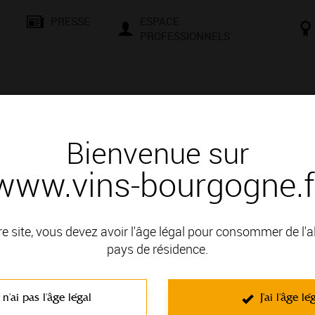
PRESSE
ESPACE
PROFESSIONNELS
& SAVOIR-FAIRE
CONSEILS ET DÉGUSTATION
VISITES E
Bienvenue sur
www.vins-bourgogne.f
 d'un vin
rouge
re site, vous devez avoir l'âge légal pour consommer de l'
pays de résidence.
 VIGNOBLE DE LA CÔTE DE NUITS; il fait partie des Appellati
 n'ai pas l'âge légal
J'ai l'âge lé
C'est un vin rouge non effervescent élaboré à partir du cépage Pinot 
par leur finesse, ce sont des vins souples et veloutés. Leurs arômes de 