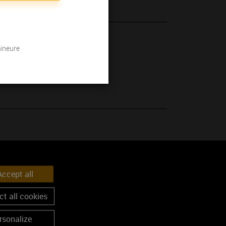
 son millésime.
mineure
e
ccept all
t all cookies
rsonalize