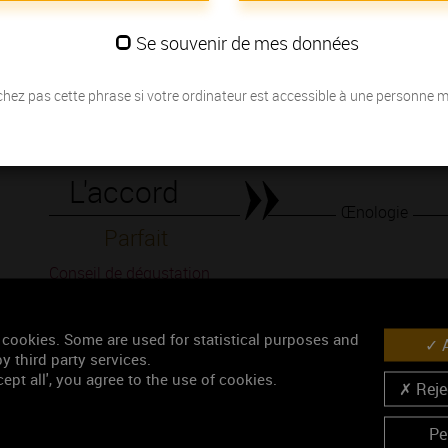
Les millésimes
Se souvenir de mes données
Découvrez la meilleure année pour ouvrir votre bouteille en fonction de
hez pas cette phrase si votre ordinateur est accessible à une personne 
Votre choix :
L'accord
Œnologie
Parfait
Conseil de dégustation
Découvrez les arômes du CHARMES-CHAMBERTIN roug
 cookies. Some are used for statistical purposes and
A
y third party services.
ept all', you agree to the use of cookies.
Rejec
Pe