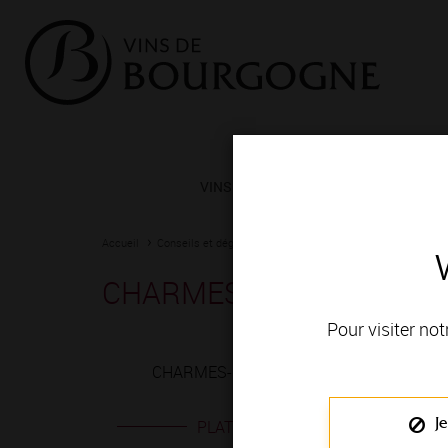
VINS ET TERROIRS
VIGNERONS 
Accueil
Conseils et dégustation
Les meilleurs accords
Fiche
CHARMES-CHAMBERTIN 
Pour visiter not
CHARMES-CHAMBERTIN rouge est produit en
Je
PLATS EN ACCORD