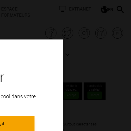
ESPACE
EXTRANET
FR
FORMATEURS
N BOURGOGNE
ACTUALITÉS
r
Twitter is
Facebook is
disabled.
disabled.
alcool dans votre
Accept
Accept
ons Grands Crus.
gal
Noir; vous apprécierez ses arômes de . Surtout caractérisés
fruits rouges sont typiques du pinot noir..