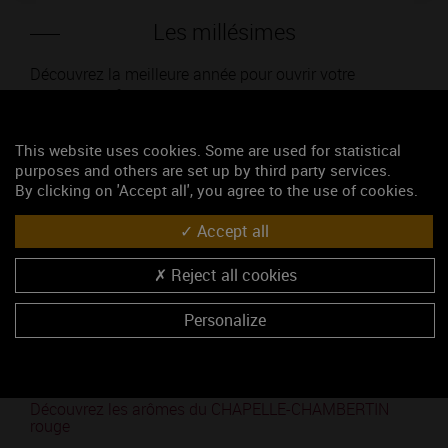
Les millésimes
Découvrez la meilleure année pour ouvrir votre
bouteille en fonction de son millésime.
Votre choix :
This website uses cookies. Some are used for statistical
purposes and others are set up by third party services.
By clicking on 'Accept all', you agree to the use of cookies.
Accept all
L'accord
Reject all cookies
Parfait
Personalize
Œnologie
Conseil de dégustation
Découvrez les arômes du CHAPELLE-CHAMBERTIN
rouge