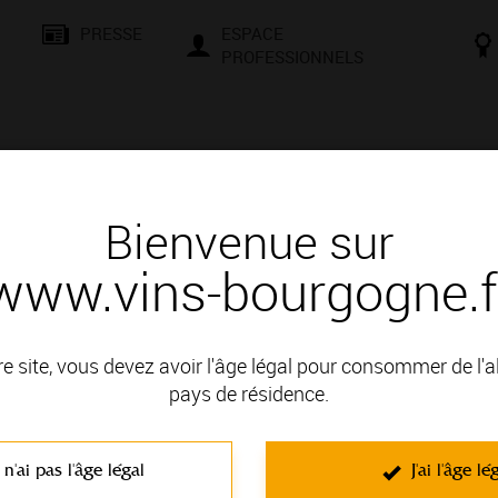
PRESSE
ESPACE
PROFESSIONNELS
& SAVOIR-FAIRE
CONSEILS ET DÉGUSTATION
VISITES E
Bienvenue sur
www.vins-bourgogne.f
 d'un vin
nc
re site, vous devez avoir l'âge légal pour consommer de l'
pays de résidence.
 VIGNOBLES DE CHABLIS ET DU GRAND AUXERROIS; il fait parti
 n'ai pas l'âge légal
J'ai l'âge lé
C'est un vin blanc non effervescent élaboré à partir du cépage C
Pomme
,
Fougère
,
Tisane
,
Miel
,
Fut de chene
,
Cèdre
,
Iode
,
Pierre à Fus