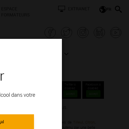
ESPACE
EXTRANET
FR
FORMATEURS
N BOURGOGNE
ACTUALITÉS
r
Twitter is
Facebook is
disabled.
disabled.
alcool dans votre
Accept
Accept
e des Appellations Grands Crus.
gal
hardonnay; vous apprécierez ses arômes de
Tilleul
,
Citron
,
il
,
Craie
. Leur moelleux idéalement soutenu par une belle