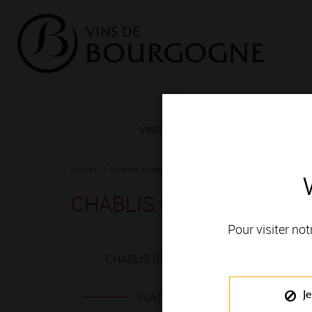
VINS ET TERROIRS
VIGNERONS 
Accueil
Conseils et dégustation
Les meilleurs accords
Fiche
CHABLIS GRAND CRU bla
Pour visiter not
CHABLIS GRAND CRU blanc est produit en
Je
PLATS EN ACCORD