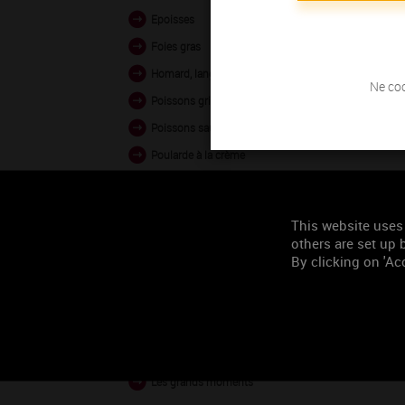
Epoisses
Foies gras
Homard, langouste grillés
Ne coc
Poissons grillés poêlés
Poissons sauce crémée
Poularde à la crème
Roqueforts, Bleus
Volailles en civet
This website uses
others are set up b
By clicking on 'Acc
Occasion de
consommation
Tous les deux
Les grands moments