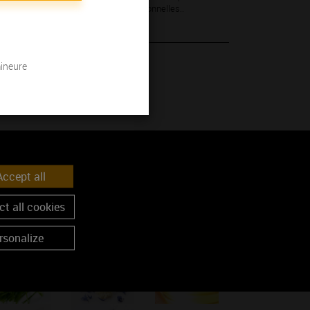
leur longueur en bouche sont exceptionnelles..
mineure
 son millésime.
ccept all
t all cookies
rsonalize