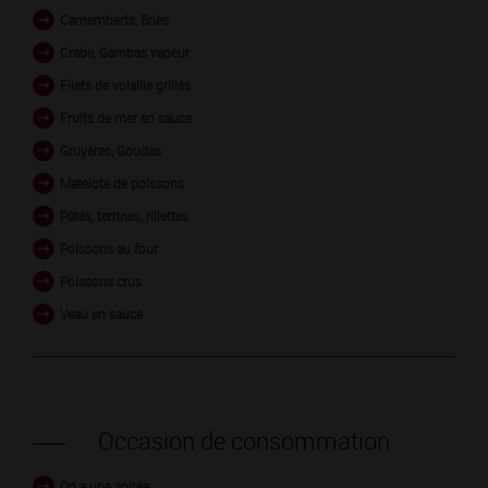
Camemberts, Bries
Crabe, Gambas vapeur
Filets de volaille grillés
Fruits de mer en sauce
Gruyères, Goudas
Matelote de poissons
Pâtés, terrines, rillettes
Poissons au four
Poissons crus
Veau en sauce
Occasion de consommation
On a une soirée