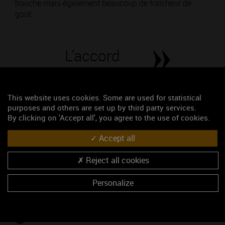
bouche mais également beaucoup de fraîcheur de
goût.
L'accord
Parfait
This website uses cookies. Some are used for statistical
Œnologie
purposes and others are set up by third party services.
Conseil de dégustation
By clicking on 'Accept all', you agree to the use of cookies.
Découvrez les arômes du CÔTE DE NUITS-VILLAGES
Accept all
blanc
Reject all cookies
Personalize
PLATS EN ACCORD
Blanquette de volaille