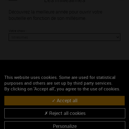
Découvrez la meilleure année pour ouvrir votre
bouteille en fonction de son millésime.
Votre choix :
L'accord
This website uses cookies. Some are used for statistical
Parfait
purposes and others are set up by third party services.
By clicking on 'Accept all', you agree to the use of cookies.
Œnologie
Conseil de dégustation
Accept all
Découvrez les arômes du CÔTE DE BEAUNE rouge
Reject all cookies
Personalize