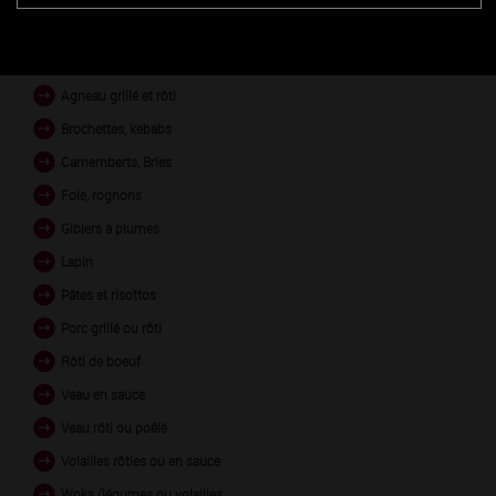
PLATS EN ACCORD
Agneau grillé et rôti
Brochettes, kebabs
Camemberts, Bries
Foie, rognons
Gibiers à plumes
Lapin
Pâtes et risottos
Porc grillé ou rôti
Rôti de boeuf
Veau en sauce
Veau rôti ou poêlé
Volailles rôties ou en sauce
Woks (légumes ou volailles