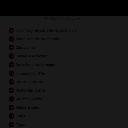
blanc
PLATS EN ACCORD
Accompagnements salés et petits fours
Brownies et tarte au chocolat
Charcuteries
Crèmes et entremets
Desserts aux fruits rouges
Fromage de chèvre
Glaces ou sorbets
Gratin fruits de mer
Gruyères, Goudas
Huîtres, moules
Nems
Tapas