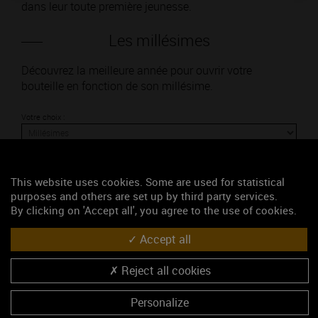
dans leur toute première jeunesse.
Les millésimes
Découvrez la meilleure année pour ouvrir votre
bouteille en fonction de son millésime.
Votre choix :
This website uses cookies. Some are used for statistical
L'accord
purposes and others are set up by third party services.
By clicking on 'Accept all', you agree to the use of cookies.
Accept all
Parfait
Reject all cookies
Œnologie
Conseil de dégustation
Personalize
Découvrez les arômes du BOURGOGNE TONNERRE