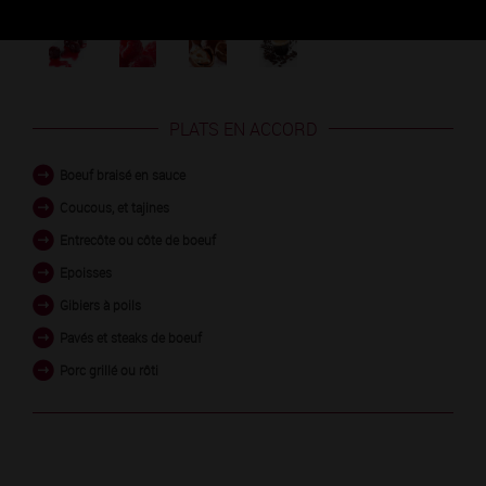
CÔTES DE BEAUNE rouge
PLATS EN ACCORD
Boeuf braisé en sauce
Coucous, et tajines
Entrecôte ou côte de boeuf
Epoisses
Gibiers à poils
Pavés et steaks de boeuf
Porc grillé ou rôti