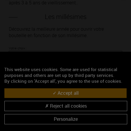
après 3 à 5 ans de vieillissement..
Les millésimes
Découvrez la meilleure année pour ouvrir votre
bouteille en fonction de son millésime.
Votre choix :
This website uses cookies. Some are used for statistical
purposes and others are set up by third party services.
L'accord
By clicking on 'Accept all', you agree to the use of cookies.
Accept all
Parfait
Reject all cookies
Œnologie
Conseil de dégustation
Personalize
Découvrez les arômes du BOURGOGNE HAUTES-