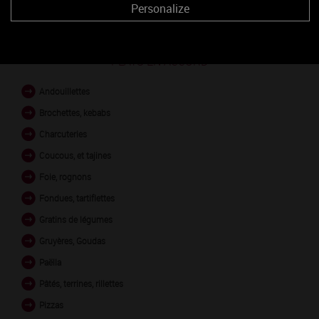
Personalize
PLATS EN ACCORD
Andouillettes
Brochettes, kebabs
Charcuteries
Coucous, et tajines
Foie, rognons
Fondues, tartiflettes
Gratins de légumes
Gruyères, Goudas
Paëlla
Pâtés, terrines, rillettes
Pizzas