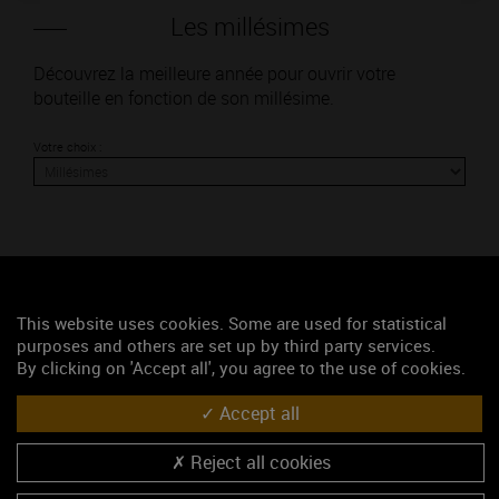
Les millésimes
Découvrez la meilleure année pour ouvrir votre
bouteille en fonction de son millésime.
Votre choix :
L'accord
This website uses cookies. Some are used for statistical
Parfait
purposes and others are set up by third party services.
By clicking on 'Accept all', you agree to the use of cookies.
Œnologie
Conseil de dégustation
Accept all
Découvrez les arômes du BOURGOGNE EPINEUIL
Reject all cookies
rouge