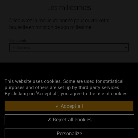
Les millésimes
Découvrez la meilleure année pour ouvrir votre
bouteille en fonction de son millésime.
Votre choix :
L'accord
This website uses cookies. Some are used for statistical
purposes and others are set up by third party services.
By clicking on 'Accept all', you agree to the use of cookies.
Parfait
Accept all
Œnologie
Conseil de dégustation
Reject all cookies
Découvrez les arômes du BOURGOGNE EPINEUIL
blanc
Personalize