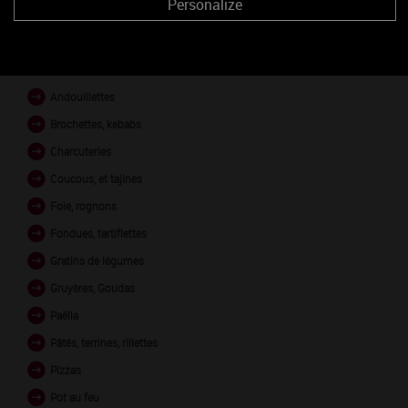
LA-VINEUSE rouge
Personalize
PLATS EN ACCORD
Andouillettes
Brochettes, kebabs
Charcuteries
Coucous, et tajines
Foie, rognons
Fondues, tartiflettes
Gratins de légumes
Gruyères, Goudas
Paëlla
Pâtés, terrines, rillettes
Pizzas
Pot au feu