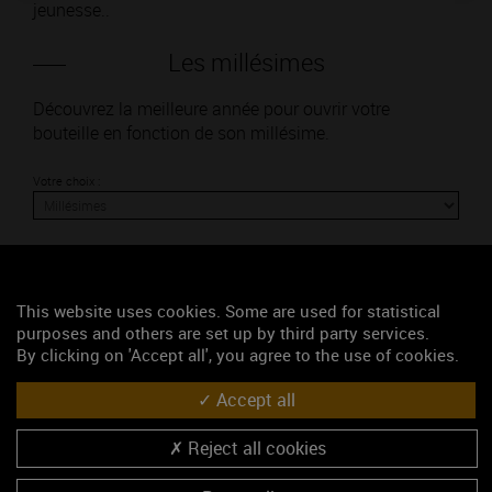
jeunesse..
Les millésimes
Découvrez la meilleure année pour ouvrir votre
bouteille en fonction de son millésime.
Votre choix :
L'accord
This website uses cookies. Some are used for statistical
purposes and others are set up by third party services.
By clicking on 'Accept all', you agree to the use of cookies.
Parfait
Accept all
Œnologie
Conseil de dégustation
Reject all cookies
Découvrez les arômes du BOURGOGNE COULANGES-