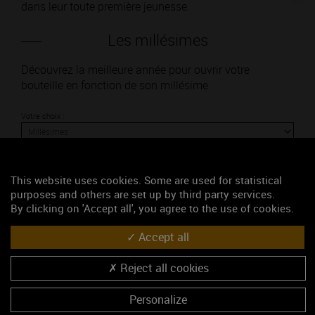
dans leur toute première jeunesse.
Les millésimes
Découvrez la meilleure année pour ouvrir votre
bouteille en fonction de son millésime.
Votre choix :
This website uses cookies. Some are used for statistical
L'accord
purposes and others are set up by third party services.
By clicking on 'Accept all', you agree to the use of cookies.
Accept all
Parfait
Reject all cookies
Œnologie
Conseil de dégustation
Personalize
Découvrez les arômes du BOURGOGNE COULANGES-