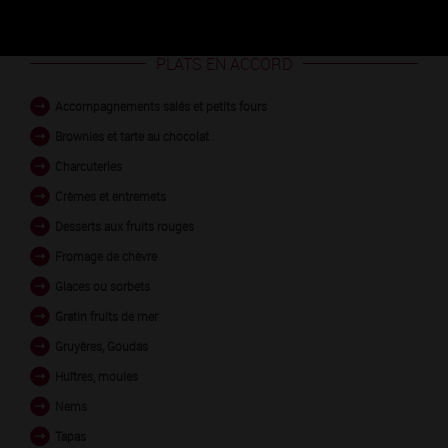
LA-VINEUSE blanc
PLATS EN ACCORD
Accompagnements salés et petits fours
Brownies et tarte au chocolat
Charcuteries
Crèmes et entremets
Desserts aux fruits rouges
Fromage de chèvre
Glaces ou sorbets
Gratin fruits de mer
Gruyères, Goudas
Huîtres, moules
Nems
Tapas