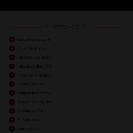
PLATS EN ACCORD
Blanquette de volaille
Camemberts, Bries
Crabe, Gambas vapeur
Filets de volaille grillés
Fruits de mer en sauce
Gruyères, Goudas
Matelote de poissons
Pâtés, terrines, rillettes
Poissons au four
Poissons crus
Veau en sauce