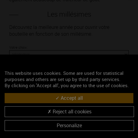
Les millésimes
Découvrez la meilleure année pour ouvrir votre
bouteille en fonction de son millésime.
Votre choix :
This website uses cookies. Some are used for statistical
purposes and others are set up by third party services.
L'accord
By clicking on 'Accept all', you agree to the use of cookies.
Accept all
Parfait
Reject all cookies
Œnologie
Conseil de dégustation
Personalize
Découvrez les arômes du BOURGOGNE CHITRY blanc