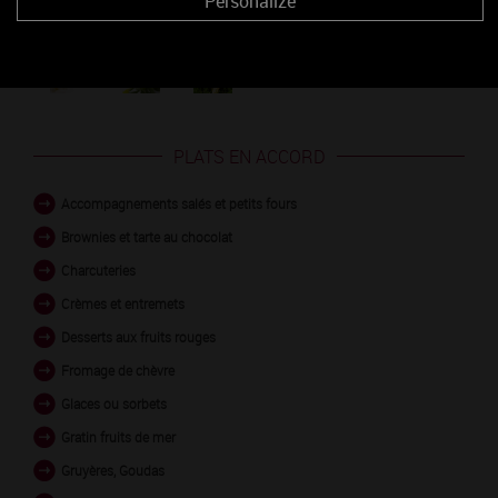
Personalize
Découvrez les arômes du BOURGOGNE CÔTE
CHALONNAISE blanc
PLATS EN ACCORD
Accompagnements salés et petits fours
Brownies et tarte au chocolat
Charcuteries
Crèmes et entremets
Desserts aux fruits rouges
Fromage de chèvre
Glaces ou sorbets
Gratin fruits de mer
Gruyères, Goudas