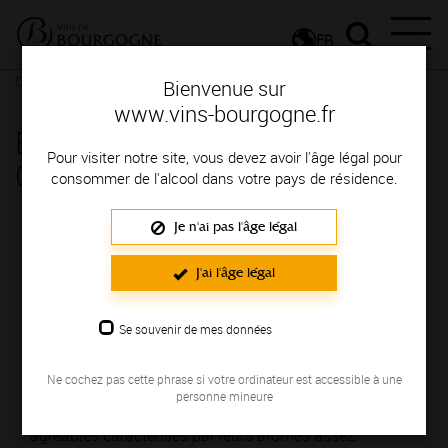
FR
Conseils et dégustation
Les meilleurs accords
Fiche d'un vin
Bienvenue sur
www.vins-bourgogne.fr
BOURGOGNE CÔTE
Pour visiter notre site, vous devez avoir l'âge légal pour
CHALONNAISE blanc
consommer de l'alcool dans votre pays de résidence.
Je n'ai pas l'âge légal
BOURGOGNE CÔTE CHALONNAISE blanc est
produit en VIGNOBLE DE LA CÔTE
J'ai l'âge légal
CHALONNAISE; il fait partie des Appellations
Régionales.
Se souvenir de mes données
C'est un vin blanc non effervescent élaboré à partir du
Ne cochez pas cette phrase si votre ordinateur est accessible à une
cépage Chardonnay; vous apprécierez ses arômes de
personne mineure
Chèvrefeuille
,
Genêt
,
Champignon
. Vins frais et
agréables caractérisés par leurs arômes assez