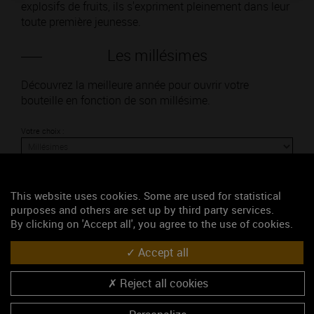
explosifs de fruits, ils s'expriment pleinement dans leur
toute première jeunesse.
Les millésimes
Découvrez la meilleure année pour ouvrir votre
bouteille en fonction de son millésime.
Votre choix :
This website uses cookies. Some are used for statistical
L'accord
purposes and others are set up by third party services.
By clicking on 'Accept all', you agree to the use of cookies.
Accept all
Parfait
Reject all cookies
Œnologie
Conseil de dégustation