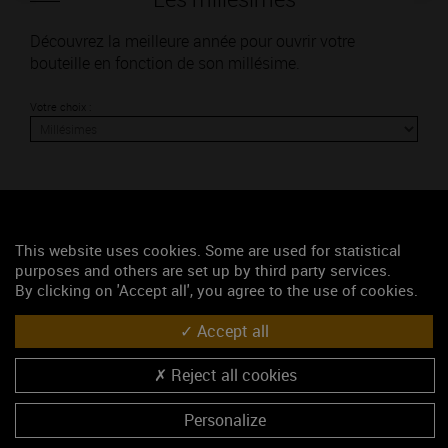
Découvrez la meilleure année pour ouvrir votre
bouteille en fonction de son millésime.
Votre choix :
L'accord
This website uses cookies. Some are used for statistical
purposes and others are set up by third party services.
Parfait
By clicking on 'Accept all', you agree to the use of cookies.
Œnologie
Accept all
Conseil de dégustation
Reject all cookies
Découvrez les arômes du BLAGNY 1ER CRU rouge
Personalize