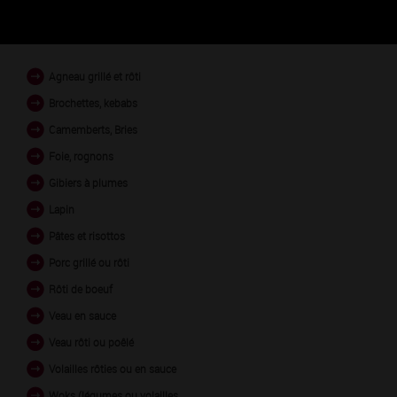
PLATS EN ACCORD
Agneau grillé et rôti
Brochettes, kebabs
Camemberts, Bries
Foie, rognons
Gibiers à plumes
Lapin
Pâtes et risottos
Porc grillé ou rôti
Rôti de boeuf
Veau en sauce
Veau rôti ou poêlé
Volailles rôties ou en sauce
Woks (légumes ou volailles