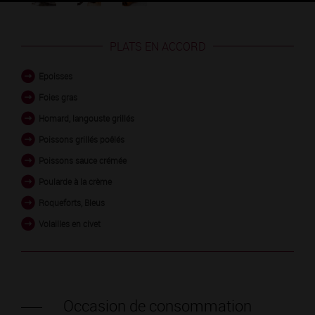
PLATS EN ACCORD
Epoisses
Foies gras
Homard, langouste grillés
Poissons grillés poêlés
Poissons sauce crémée
Poularde à la crème
Roqueforts, Bleus
Volailles en civet
Occasion de consommation