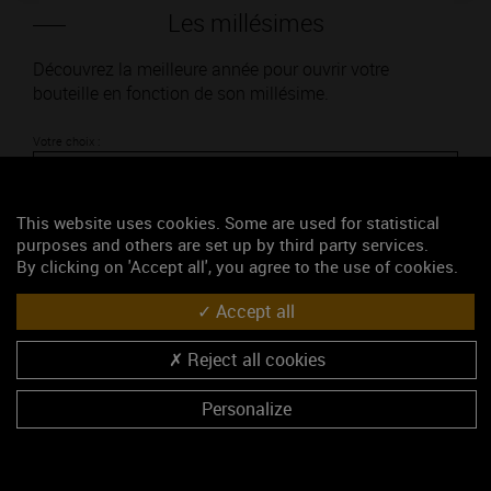
Les millésimes
Découvrez la meilleure année pour ouvrir votre
bouteille en fonction de son millésime.
Votre choix :
This website uses cookies. Some are used for statistical
purposes and others are set up by third party services.
L'accord
By clicking on 'Accept all', you agree to the use of cookies.
Accept all
Parfait
Reject all cookies
Œnologie
Conseil de dégustation
Personalize
Découvrez les arômes du BEAUNE blanc