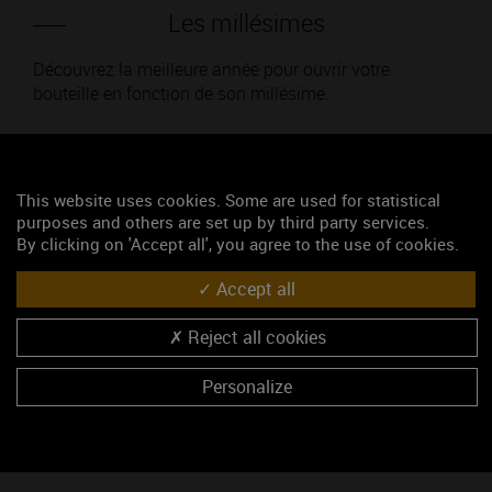
Les millésimes
Découvrez la meilleure année pour ouvrir votre
bouteille en fonction de son millésime.
Votre choix :
This website uses cookies. Some are used for statistical
purposes and others are set up by third party services.
By clicking on 'Accept all', you agree to the use of cookies.
L'accord
Accept all
Parfait
Reject all cookies
Œnologie
Personalize
Conseil de dégustation
Découvrez les arômes du BATARD MONTRACHET
blanc