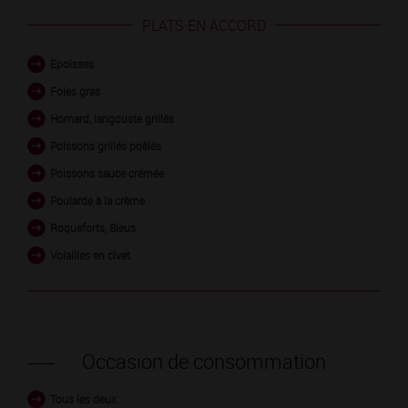
PLATS EN ACCORD
Epoisses
Foies gras
Homard, langouste grillés
Poissons grillés poêlés
Poissons sauce crémée
Poularde à la crème
Roqueforts, Bleus
Volailles en civet
Occasion de consommation
Tous les deux