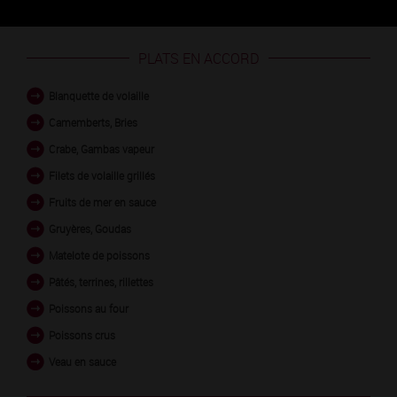
PLATS EN ACCORD
Blanquette de volaille
Camemberts, Bries
Crabe, Gambas vapeur
Filets de volaille grillés
Fruits de mer en sauce
Gruyères, Goudas
Matelote de poissons
Pâtés, terrines, rillettes
Poissons au four
Poissons crus
Veau en sauce