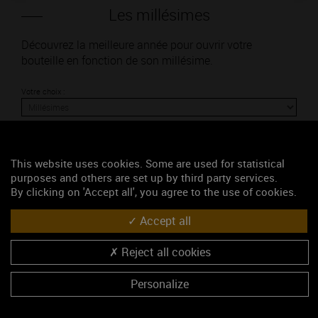
Les millésimes
Découvrez la meilleure année pour ouvrir votre
bouteille en fonction de son millésime.
Votre choix :
This website uses cookies. Some are used for statistical
L'accord
purposes and others are set up by third party services.
By clicking on 'Accept all', you agree to the use of cookies.
Parfait
Accept all
Œnologie
Reject all cookies
Conseil de dégustation
Découvrez les arômes du AUXEY-DURESSES blanc
Personalize