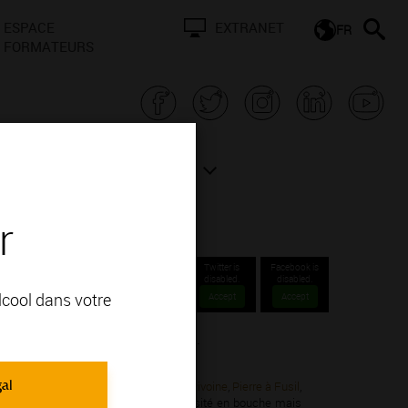
ESPACE
EXTRANET
FR
FORMATEURS
N BOURGOGNE
ACTUALITÉS
r
Twitter is
Facebook is
disabled.
disabled.
alcool dans votre
Accept
Accept
ellations Communales 1er cru.
gal
onnay; vous apprécierez ses arômes de
Pivoine
,
Pierre à Fusil
,
s consistants avec une certaine onctuosité en bouche mais