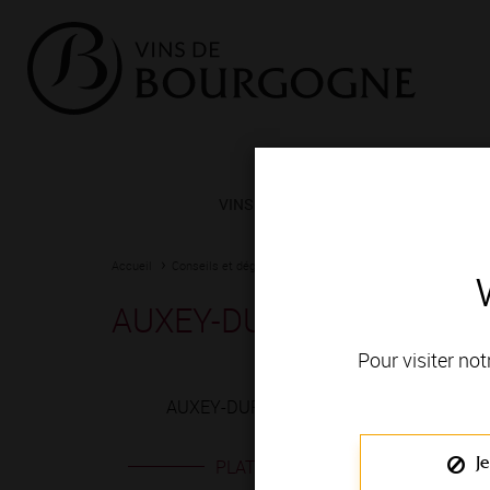
VINS ET TERROIRS
VIGNERONS 
Accueil
Conseils et dégustation
Les meilleurs accords
Fiche
AUXEY-DURESSES 1ER CR
Pour visiter not
AUXEY-DURESSES 1ER CRU blanc est produ
Je
PLATS EN ACCORD