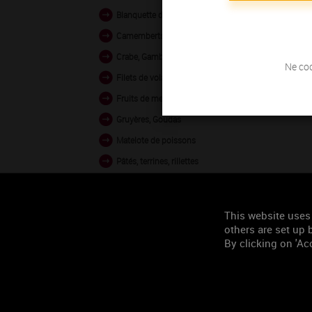
Blanquette de volaille
Camemberts, Bries
Crabe, Gambas vapeur
Ne coc
Filets de volaille grillés
Fruits de mer en sauce
Gruyères, Goudas
Matelote de poissons
Pâtés, terrines, rillettes
Poissons au four
Poissons crus
This website uses
Veau en sauce
others are set up b
By clicking on 'Acc
Occasion de
consommation