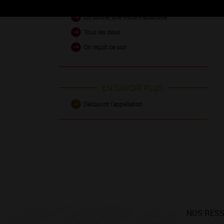
On sonne, une visite inattendue
Tous les deux
On reçoit ce soir
EN SAVOIR PLUS
Découvrir l'appellation
NOS RES