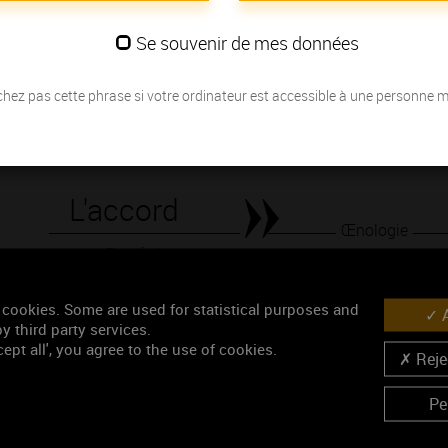
également beaucoup de fraîcheur de goût.
Se souvenir de mes données
Les millésimes
hez pas cette phrase si votre ordinateur est accessible à une personne 
Découvrez la meilleure année pour ouvrir votre bouteille en fonction de
Votre choix :
L'accord
Œnologie
Parfait
Conseil de dégustation
 cookies. Some are used for statistical purposes and
A
Découvrez les arômes du AUXEY-DURESSES 1ER CRU b
y third party services.
ept all', you agree to the use of cookies.
Rejec
Pe