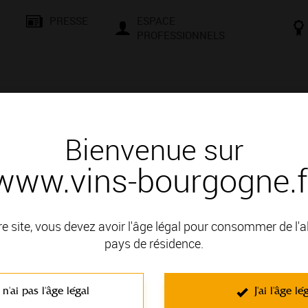
PRESSE
ESPACE
PROFESSIONNELS
& SAVOIR-FAIRE
CONSEILS ET DÉGUSTATION
VISITES E
Bienvenue sur
www.vins-bourgogne.f
 d'un vin
U blanc
re site, vous devez avoir l'âge légal pour consommer de l'
pays de résidence.
it en VIGNOBLE DE LA CÔTE DE BEAUNE; il fait partie des App
 n'ai pas l'âge légal
J'ai l'âge lé
C'est un vin blanc non effervescent élaboré à partir du cépage Chard
Craie
. Caractérisés par la richesse de leur bouquet, ce sont des vin