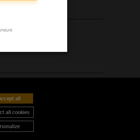
mineure
 son millésime.
ccept all
lanc
t all cookies
rsonalize