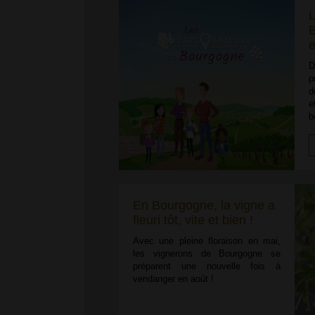
L
B
e
D
p
d
e
b
En Bourgogne, la vigne a
fleuri tôt, vite et bien !
Avec une pleine floraison en mai,
les vignerons de Bourgogne se
préparent une nouvelle fois à
vendanger en août !