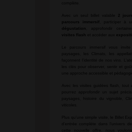
complète.
Avec un seul billet valable
2 jour
parcours immersif
, participer à
dégustation
, approfondir certai
visites flash
et accéder aux
exposit
Le parcours immersif vous invit
paysages, les Climats, les appellat
façonnent l’identité de nos vins. L’a
les clés pour observer, sentir et go
une approche accessible et pédagogi
Avec les visites guidées flash, tout
pourrez approfondir un sujet préci
paysages, histoire du vignoble, Cli
viticoles.
Plus qu’une simple visite, le Billet E
d’entrée complète dans l’univers d
cette nouvelle offre, nous voulons