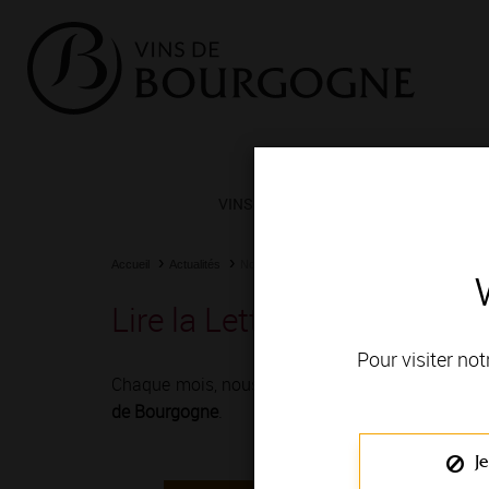
VINS ET TERROIRS
VIGNERONS 
Accueil
Actualités
Nos actualités
Newsletter
Lire la Lettre
Lire la Lettre des Vins de
Pour visiter not
Chaque mois, nous vous proposons de retrouver l
de Bourgogne
.
Je