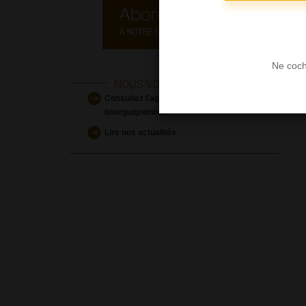
Ne coch
NOUS VOUS INVITONS À
Consultez l'agenda des manifestations
bourguignonnes
Lire nos actualités