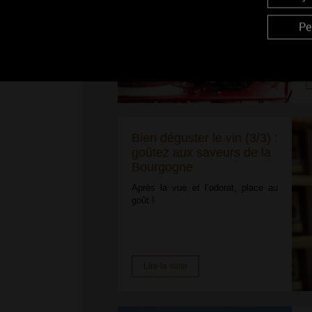
v
Pe
e
Bien déguster le vin (3/3) :
goûtez aux saveurs de la
Bourgogne
Après la vue et l’odorat, place au
goût !
Lire la suite