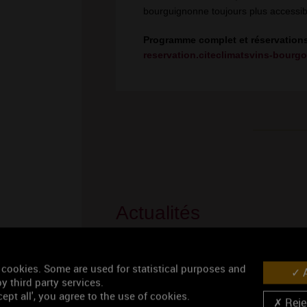
bourguignonne toujours plus accessible
Programme complet et réservations
reservation.citeclimatsvins-bour
Actualités
C
 cookies. Some are used for statistical purposes and
A
r
y third party services.
ept all', you agree to the use of cookies.
Rejec
G