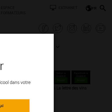
ESPACE
EXTRANET
FR
FORMATEURS
N BOURGOGNE
ACTUALITÉS
r
Twitter is
Facebook is
disabled.
disabled.
Accept
Accept
alcool dans votre
e balades, de découverte grâce à
La lettre des vins
gal