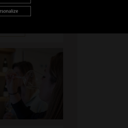
iticoles, Cités… Organisez votre
rsonalize
scapade dans le vignoble.
Lire la suite