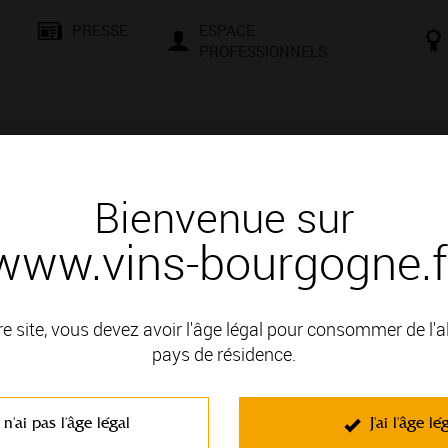
PRESSE
ESPACE
PROFESSIONNELS
& SAVOIR-FAIRE
CONSEILS ET DÉGUSTATION
VISITES E
Bienvenue sur
www.vins-bourgogne.f
 des Vins de Bourgogne
 Bourgogne
re site, vous devez avoir l'âge légal pour consommer de l'
es dernières actualités de Bourgogne, des idées de recettes, d
pays de résidence.
 n'ai pas l'âge légal
J'ai l'âge lé