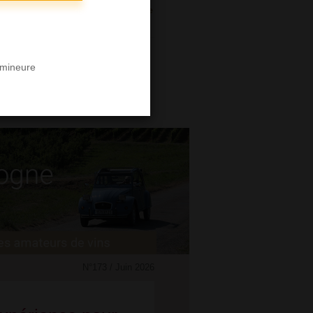
n en Bourgogne avec notre Guide
 !
 mineure
N°173 / Juin 2026