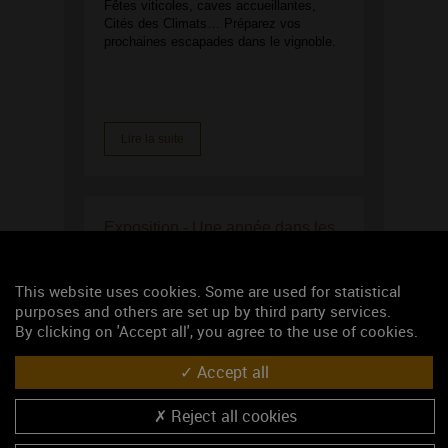
Fêtes viticoles, caves accueillantes,
Cités des Climats… Préparez vos
prochaines escapades dans le vignoble.
Lire la suite
Exposition - Une année dans les
vignes... Au fusain
À la Cité des Climats et vins de
This website uses cookies. Some are used for statistical
Bourgogne, Sophia Boursot dévoile le
purposes and others are set up by third party services.
travail de la vigne à travers une
By clicking on 'Accept all', you agree to the use of cookies.
exposition sensible et artistique.
Accept all
Lire la suite
Reject all cookies