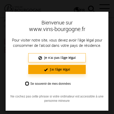
FR
Actualités
Nos actualités
Newsletter
Lire la Lettre des Vins
Bienvenue sur
de Bourgogne
www.vins-bourgogne.fr
Lire la Lettre des Vins de
Pour visiter notre site, vous devez avoir l'âge légal pour
consommer de l'alcool dans votre pays de résidence.
Bourgogne
Je n'ai pas l'âge légal
Chaque mois, nous vous proposons de
J'ai l'âge légal
retrouver les dernières actualités de
Bourgogne, des idées de recettes, de balades,
de découverte grâce à
La lettre des vins de
Se souvenir de mes données
Bourgogne
.
Ne cochez pas cette phrase si votre ordinateur est accessible à une
personne mineure
Découvrez l'appellation Petit Chablis