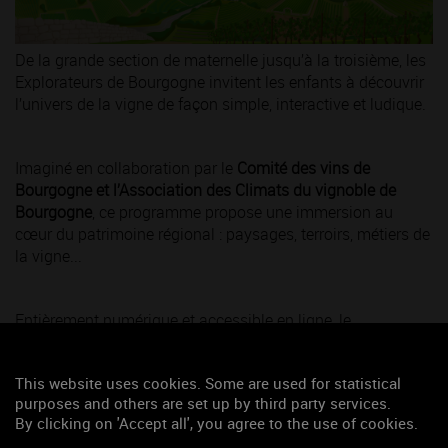
De la grande section de maternelle jusqu’à la troisième, les
Explorateurs de Bourgogne invitent les enfants à découvrir
l’univers de la vigne de façon simple, interactive et ludique.
Imaginé en collaboration par le
Comité des vins de
Bourgogne et l’Association des Climats du vignoble de
Bourgogne
, ce programme propose une immersion au
cœur du patrimoine régional : paysages, terroirs, métiers de
la vigne...
Entièrement numérique et accessible en ligne, le
programme s’adapte à chaque niveau scolaire pour
explorer plusieurs disciplines de manière concrète :
This website uses cookies. Some are used for statistical
français, géographie, sciences, technologie ou encore
purposes and others are set up by third party services.
anglais.
By clicking on 'Accept all', you agree to the use of cookies.