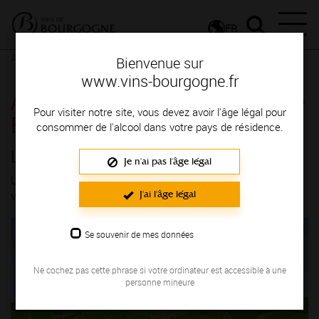
FR
Actualités
Dernières nouvelles
Dernières nouvelles détail
Bienvenue sur
www.vins-bourgogne.fr
Actualités - Les Explorateurs de
Pour visiter notre site, vous devez avoir l'âge légal pour
Bourgogne, c'est quoi ?
consommer de l'alcool dans votre pays de résidence.
Les Explorateurs de Bourgogne, c'est quoi ?
Je n'ai pas l'âge légal
Un programme éducatif pour faire découvrir la Bourgogne
J'ai l'âge légal
viticole aux élèves
Se souvenir de mes données
Ne cochez pas cette phrase si votre ordinateur est accessible à une
personne mineure