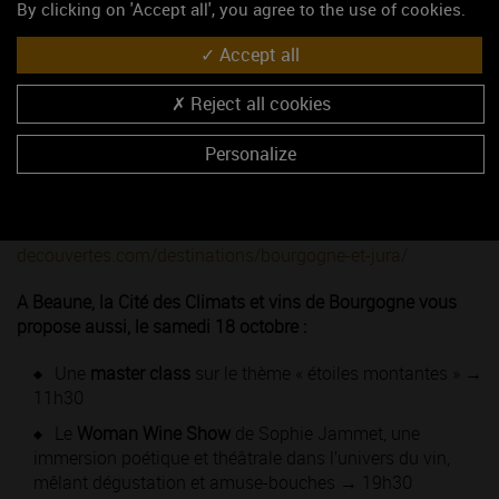
By clicking on 'Accept all', you agree to the use of cookies.
et accompagner vos dégustations au bar des cités de
Beaune et Chablis (le midi)
Accept all
Une
dégustation commentée de 3 vins
, pour
Reject all cookies
approfondir vos connaissances en toute convivialité
après le parcours scénographique de Mâcon
Personalize
Prolongez le week-end avec nos vignerons labellisés qui
vous accueillent spécialement pour ces deux jours de fête :
https://www.vignobles-
decouvertes.com/destinations/bourgogne-et-jura/
A Beaune, la Cité des Climats et vins de Bourgogne vous
propose aussi, le samedi 18 octobre :
Une
master class
sur le thème « étoiles montantes » →
11h30
Le
Woman Wine Show
de Sophie Jammet, une
immersion poétique et théâtrale dans l’univers du vin,
mêlant dégustation et amuse-bouches → 19h30