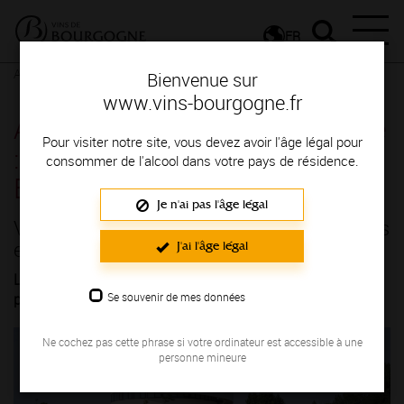
FR
Actualités
Dernières nouvelles
Dernières nouvelles détail
Bienvenue sur
www.vins-bourgogne.fr
Actualités - Vignobles en Scène
Pour visiter notre site, vous devez avoir l'âge légal pour
: vous avez rendez-vous en
consommer de l'alcool dans votre pays de résidence.
Bourgogne !
Je n'ai pas l'âge légal
Vignobles en Scène : vous avez rendez-vous
en Bourgogne !
J'ai l'âge légal
Les 18 et 19 octobre, les vins de Bourgogne vous invitent à
Se souvenir de mes données
participer au week-end Vignobles en Scène.
Ne cochez pas cette phrase si votre ordinateur est accessible à une
personne mineure