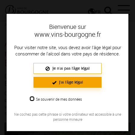
FR
Actualités
Dernières nouvelles
Dernières nouvelles détail
Bienvenue sur
www.vins-bourgogne.fr
Actualités - Cet été, partez à la
Pour visiter notre site, vous devez avoir l'âge légal pour
rencontre des vins de
consommer de l'alcool dans votre pays de résidence.
Bourgogne
Je n'ai pas l'âge légal
Cet été, partez à la rencontre des vins de
Bourgogne
J'ai l'âge légal
Cet été, offrez-vous une parenthèse hors du temps au cœur
Se souvenir de mes données
des vignes de Bourgogne. Entre paysages vallonnés,
villages de caractère et plaisirs gourmands, la région se
savoure autant qu’elle se découvre.
Ne cochez pas cette phrase si votre ordinateur est accessible à une
personne mineure