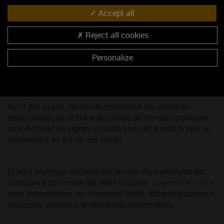
Accept all
Accessible en ligne, ce
guide
vous aide à construire un
Reject all cookies
itinéraire sur mesure : caves classées par régions, langues
parlées, hébergements et restaurants, engagements
Personalize
environnementaux… tout est pensé pour préparer votre
escapade en toute sérénité.
Au fil des pages, découvrez également les initiatives
responsables de la filière et profitez de conseils pratiques
pour explorer les vignes en toute sécurité, à pied, à vélo ou
simplement au gré de vos envies.
Et pour prolonger l’expérience, laissez-vous emporter par
l’ambiance conviviale des fêtes viticoles.
L’agenda en ligne
vous propose tous ces moments festifs, entre dégustations,
musiques, traditions et rencontres mémorables.