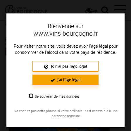
FR
Actualités
Agenda
Rendez-vous
Bienvenue sur
www.vins-bourgogne.fr
Soirée Cocktails à Beaune -
Pour visiter notre site, vous devez avoir l'âge légal pour
Beaune
consommer de l'alcool dans votre pays de résidence.
Je n'ai pas l'âge légal
Le 06 juin 2025
J'ai l'âge légal
Se souvenir de mes données
Ne cochez pas cette phrase si votre ordinateur est accessible à une
personne mineure