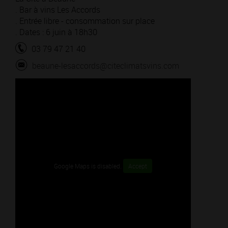
. Bar à vins Les Accords
. Entrée libre - consommation sur place
. Dates : 6 juin à 18h30
03 79 47 21 40
beaune-lesaccords@citeclimatsvins.com
Google Maps is disabled.
Accept