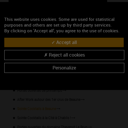
47.01552, 4.83814
This website uses cookies. Some are used for statistical
purposes and others are set up by third party services.
S'y rendre
By clicking on 'Accept all', you agree to the use of cookies.
Les événements du mois
Accept all
Année-anniversaire des Climats
Reject all cookies
Les formules dégustations
Personalize
Visite et pique-nique dans les vignes - Vitteaut-Alberti
Mois des Climats
Portes ouvertes de printemps
After Work autour des 1er crus de Beaune
Soirée Cocktails à Beaune
Soirée Cocktails à la Cité à Chablis !
Portes ouvertes du domaine Thevenot Le Brun