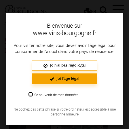
FR
Actualités
Agenda
Rendez-vous
Bienvenue sur
www.vins-bourgogne.fr
55e Saint-Vincent tournante du
Pour visiter notre site, vous devez avoir l'âge légal pour
Chablisien - Ligny-Le-Chatel
consommer de l'alcool dans votre pays de résidence.
Je n'ai pas l'âge légal
J'ai l'âge légal
Se souvenir de mes données
Ne cochez pas cette phrase si votre ordinateur est accessible à une
personne mineure