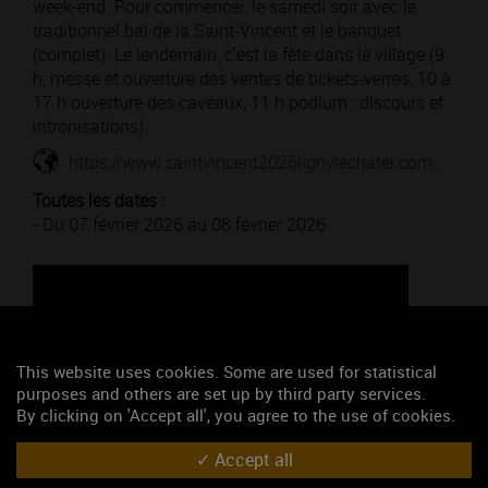
week-end. Pour commencer, le samedi soir avec le
traditionnel bal de la Saint-Vincent et le banquet
(complet). Le lendemain, c'est la fête dans le village (9
h, messe et ouverture des ventes de tickets-verres, 10 à
17 h ouverture des caveaux, 11 h podium : discours et
intronisations).
https://www.saintvincent2026lignylechatel.com...
Toutes les dates :
- Du 07 février 2026 au 08 février 2026
This website uses cookies. Some are used for statistical
purposes and others are set up by third party services.
By clicking on 'Accept all', you agree to the use of cookies.
Google Maps is disabled.
Accept
Accept all