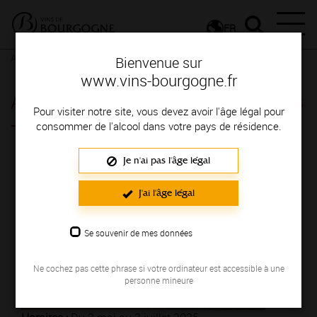
FR
Actualités
Agenda
Rendez-vous
Bienvenue sur
www.vins-bourgogne.fr
Année-anniversaire des Climats
Pour visiter notre site, vous devez avoir l'âge légal pour
- Beaune
consommer de l'alcool dans votre pays de résidence.
Je n'ai pas l'âge légal
J'ai l'âge légal
Se souvenir de mes données
Ne cochez pas cette phrase si votre ordinateur est accessible à une
personne mineure