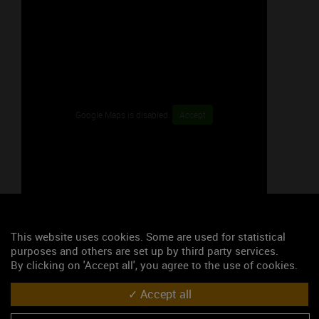
Google Maps is disabled.
Accept
This website uses cookies. Some are used for statistical
47.0219227, 4.8333716
purposes and others are set up by third party services.
By clicking on 'Accept all', you agree to the use of cookies.
S'y rendre
Accept all
Les événements du mois