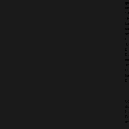
gr
un
Sa
- 
fa
sa
sé
Di
-D
Di
Da
no
Je
Cu
ha
Di
Co
do
No
Fa
In