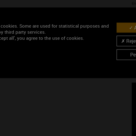
En
- 
pe
- 
 cookies. Some are used for statistical purposes and
gr
A
y third party services.
ept all', you agree to the use of cookies.
Rejec
Pe