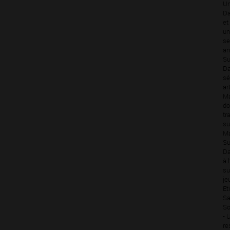
Un
Da
et
un
se
an
Su
Da
sé
ar
Ma
do
tr
su
Ma
Su
Da
à 
su
je
Et
Sa
So
- 
re