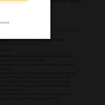
 hommes et des femmes qui façonnent ce vignoble
mineure
 juin 2025
 déguster :
Domaine Thevenot Le Brun 36 Grande
e - 21700 Marey-Les-Fussey
ix :
Gratuit
scriptif :
Portes Ouvertes au Domaine Thevenot Le Brun
et 8 juin 2025 à Marey Les Fussey
 week-end du 7 et 8 juin, le domaine familial ouvre grand
s portes.
stallé à Marey Les Fussey, dans les Hautes Côtes de Nuits,
 Domaine Thevenot le Brun vous accueil dans les lieux
blématiques du domaine pour découvrir et échanger
tour du métier de la vigne à la dégustation et dans une
biance conviviale.
 évènement pour les amateurs de vins, des paysages
ticoles, de convivialité et pour toute la famille.