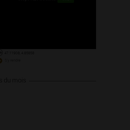
47.11908, 4.85858
S'y rendre
s du mois