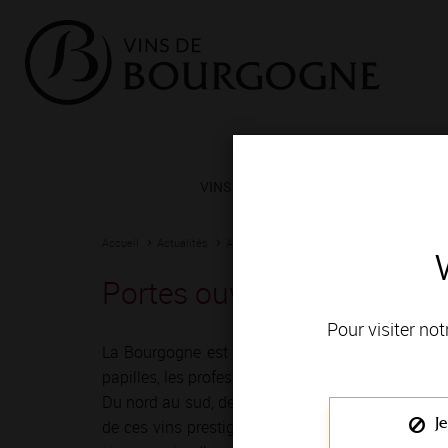
VINS ET TERROIRS
VIGNERONS 
Accueil
Actualités
Agenda
Rendez-vous
Portes ouvertes du domai
Pour visiter not
La Bourgogne est depuis toujours une terre de r
papilles, les professionnels du vin ont imaginé mil
Du nord au sud, de Chablis à Mâcon, vignerons e
Je
de ces vins prestigieux et généreux ! Le temps 