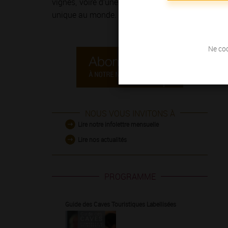
vignes, voire d’une course à pied sur
la Route de
unique au monde.
Ne coc
NOUS VOUS INVITONS À
Lire notre infolettre mensuelle
Lire nos actualités
PROGRAMME
Guide des Caves Touristiques Labellisées