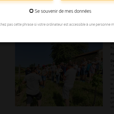
s Grands Crus
… nous vous invitons à partager la passion des
Se souvenir de mes données
hez pas cette phrase si votre ordinateur est accessible à une personne 
Du 07 juin au 08
Où
Ru
Pr
De
7 
Le
se
In
le
em
au
am
Un
vi