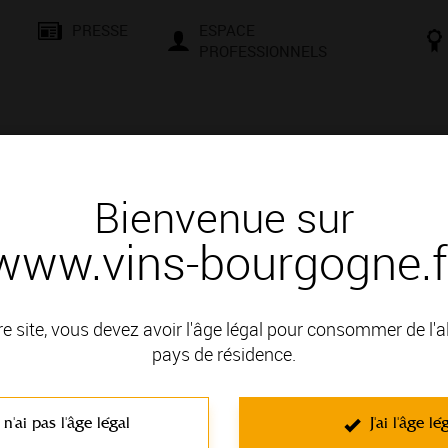
PRESSE
ESPACE
PROFESSIONNELS
& SAVOIR-FAIRE
CONSEILS ET DÉGUSTATION
VISITES E
Bienvenue sur
www.vins-bourgogne.f
ne Thevenot Le Brun - Marey-Les-
re site, vous devez avoir l'âge légal pour consommer de l'
encontres, d’échanges et de culture. Que vous soyez un passio
pays de résidence.
le et une façons de vous initier aux secrets de la terre et à la mag
t négociants vous attendent pour des moments conviviaux. Compr
 n'ai pas l'âge légal
J'ai l'âge lé
d’une dégustation en cave, d’une randonnée dans le vignoble, d’