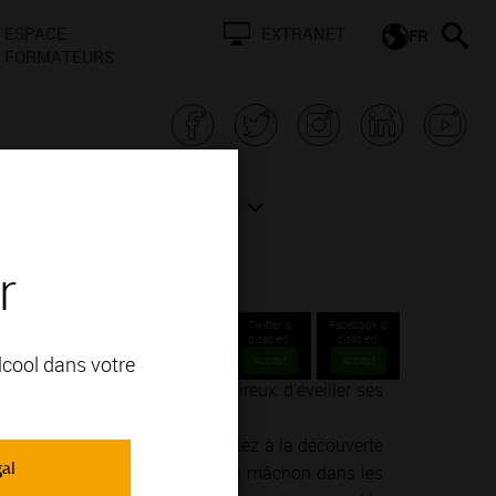
ESPACE
EXTRANET
FR
FORMATEURS
N BOURGOGNE
ACTUALITÉS
r
Fussey
Twitter is
Facebook is
disabled.
disabled.
alcool dans votre
Accept
Accept
nné ou un simple amateur désireux d’éveiller ses
ie de la vinification.
endre, goûter, ressentir… Partez à la découverte
gal
un concert dans un cellier, d’un mâchon dans les