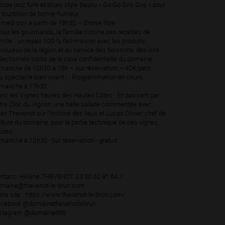
oupe jazz funk et blues style Bayou « Go Go Gris Gris » pour
 tourbillon de bonne humeur.
medi soir à partir de 18h30 – Entrée libre
Pour les gourmands, la famille cuisine ses recettes de
mille : un repas 100 % fait-maison avec les produits
voureux de la région et au service des boissons, des vins
lectionnés sortis de la cave confidentielle du domaine.
manche de 12h30 à 15h – sur réservation – 40€/pers
u spectacle bien vivant ! : Programmation en cours
manche à 17h30
ns les Vignes hautes des Hautes Côtes : En passant par
tre Clos du Vignon, une belle balade commentée avec
an Thevenot sur l’histoire des lieux et Lucas Olivier, chef de
lture du domaine, pour la partie technique de ces vignes
utes.
manche à 10h30- Sur réservation - gratuit
ntact : Hélène THEVENOT 03 80 62 91 64 //
maine@thevenot-le-brun.com
tre site : https://www.thevenot-le-brun.com/
cebook @domainethevenotlebrun
stagram @domainedtlb