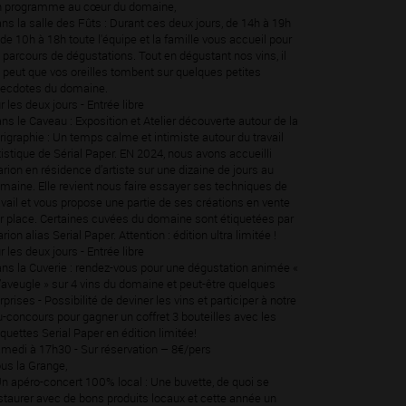
 programme au cœur du domaine,
ns la salle des Fûts : Durant ces deux jours, de 14h à 19h
 de 10h à 18h toute l'équipe et la famille vous accueil pour
 parcours de dégustations. Tout en dégustant nos vins, il
 peut que vos oreilles tombent sur quelques petites
ecdotes du domaine.
r les deux jours - Entrée libre
ns le Caveau : Exposition et Atelier découverte autour de la
rigraphie : Un temps calme et intimiste autour du travail
tistique de Sérial Paper. EN 2024, nous avons accueilli
rion en résidence d’artiste sur une dizaine de jours au
maine. Elle revient nous faire essayer ses techniques de
avail et vous propose une partie de ses créations en vente
r place. Certaines cuvées du domaine sont étiquetées par
rion alias Serial Paper. Attention : édition ultra limitée !
r les deux jours - Entrée libre
ns la Cuverie : rendez-vous pour une dégustation animée «
l’aveugle » sur 4 vins du domaine et peut-être quelques
rprises - Possibilité de deviner les vins et participer à notre
u-concours pour gagner un coffret 3 bouteilles avec les
iquettes Serial Paper en édition limitée!
medi à 17h30 - Sur réservation – 8€/pers
us la Grange,
Un apéro-concert 100% local : Une buvette, de quoi se
staurer avec de bons produits locaux et cette année un