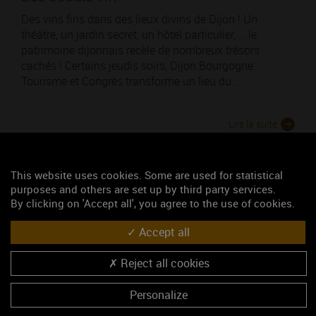
Des vins fins dans des lieux divins de Dijon ! Un
théâtre, un jardin secret, un hôtel particulier, … le
patrimoine dijonnais recèle de nombreux trésors
cachés ! Certains jeudis soirs, Dijon Bourgogne
Tourisme et Congrès transforme un lieu du ...
Lire la suite
This website uses cookies. Some are used for statistical
purposes and others are set up by third party services.
By clicking on 'Accept all', you agree to the use of cookies.
Accept all
Reject all cookies
Personalize