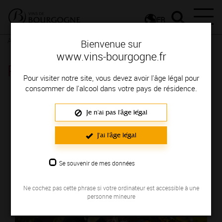
FR
Actualités
Agenda
Rendez-vous
Bienvenue sur
www.vins-bourgogne.fr
Rendez-vous
Pour visiter notre site, vous devez avoir l'âge légal pour
consommer de l'alcool dans votre pays de résidence.
ÉVÉNEMENTS
Je n'ai pas l'âge légal
LE 08/08/2026
J'ai l'âge légal
Se souvenir de mes données
Ne cochez pas cette phrase si votre ordinateur est accessible à une
personne mineure