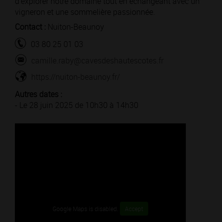
d’explorer notre domaine tout en échangeant avec un
vigneron et une sommelière passionnée.
Contact :
Nuiton-Beaunoy
03 80 25 01 03
camille.raby@cavesdeshautescotes.fr
https://nuiton-beaunoy.fr/
Autres dates :
- Le 28 juin 2025 de 10h30 à 14h30
Google Maps is disabled.
Accept