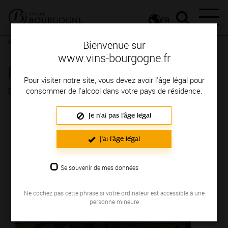
FR
Actualités
Agenda
Rendez-vous
Bienvenue sur
www.vins-bourgogne.fr
Pique-nique bistronomique
Pour visiter notre site, vous devez avoir l'âge légal pour
dans les vignes - Beaune
consommer de l'alcool dans votre pays de résidence.
Je n'ai pas l'âge légal
Le 14 juin 2025
J'ai l'âge légal
Se souvenir de mes données
Ne cochez pas cette phrase si votre ordinateur est accessible à une
personne mineure