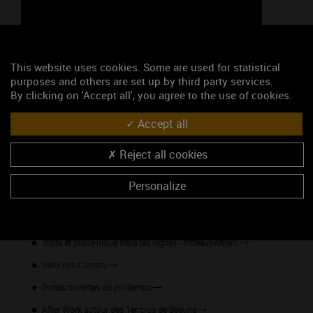
This website uses cookies. Some are used for statistical
purposes and others are set up by third party services.
By clicking on 'Accept all', you agree to the use of cookies.
47.01476, 4.81788
Accept all
S'y rendre
Reject all cookies
Les événements du mois
Personalize
Année-anniversaire des Climats
Les formules dégustations
Visite et pique-nique dans les vignes - Vitteaut-Alberti
Mois des Climats
Portes ouvertes de printemps
After Work autour des 1er crus de Beaune