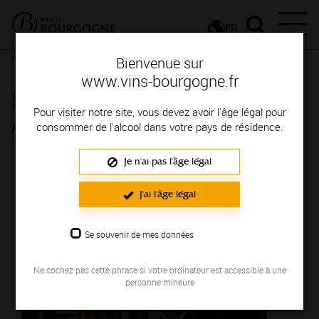
FR
Actualités
Agenda
Rendez-vous
Bienvenue sur
www.vins-bourgogne.fr
NUITON-BEAUNOY Prestige
Pour visiter notre site, vous devez avoir l'âge légal pour
Accords Mets & Vins - Beaune
consommer de l'alcool dans votre pays de résidence.
Je n'ai pas l'âge légal
Le 12 décembre 2025
J'ai l'âge légal
Se souvenir de mes données
Ne cochez pas cette phrase si votre ordinateur est accessible à une
personne mineure