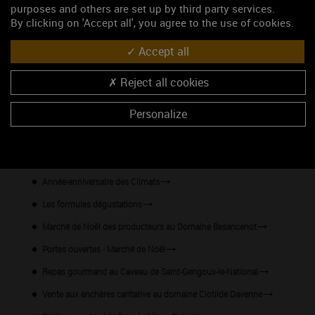
purposes and others are set up by third party services.
By clicking on 'Accept all', you agree to the use of cookies.
Accept all
Reject all cookies
47.0219227, 4.8333716
S'y rendre
Personalize
Les événements du mois
Année-anniversaire des Climats
Les formules dégustations
Marché de Noël des producteurs au Domaine Besancenot
Portes ouvertes - Marché de Noël
Repas gourmand au Caveau de Saint-Gengoux-le-National
Vente aux enchères caritative au domaine Clotilde Davenne